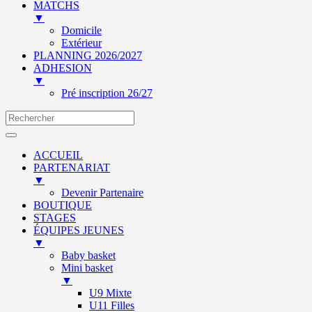
MATCHS
▼
Domicile
Extérieur
PLANNING 2026/2027
ADHESION
▼
Pré inscription 26/27
ACCUEIL
PARTENARIAT
▼
Devenir Partenaire
BOUTIQUE
STAGES
ÉQUIPES JEUNES
▼
Baby basket
Mini basket
▼
U9 Mixte
U11 Filles