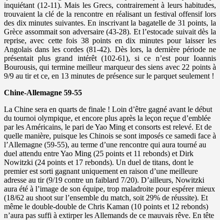
inquiétant (12-11). Mais les Grecs, contrairement à leurs habitudes,
trouvaient la clé de la rencontre en réalisant un festival offensif lors
des dix minutes suivantes. En inscrivant la bagatelle de 31 points, la
Grèce assommait son adversaire (43-28). Et l’estocade suivait dès la
reprise, avec cette fois 38 points en dix minutes pour laisser les
Angolais dans les cordes (81-42). Dès lors, la dernière période ne
présentait plus grand intérêt (102-61), si ce n’est pour Ioannis
Bourousis, qui termine meilleur marqueur des siens avec 22 points à
9/9 au tir et ce, en 13 minutes de présence sur le parquet seulement !
Chine-Allemagne 59-55
La Chine sera en quarts de finale ! Loin d’être gagné avant le début
du tournoi olympique, et encore plus après la leçon reçue d’emblée
par les Américains, le pari de Yao Ming et consorts est relevé. Et de
quelle manière, puisque les Chinois se sont imposés ce samedi face à
l’Allemagne (59-55), au terme d’une rencontre qui aura tourné au
duel attendu entre Yao Ming (25 points et 11 rebonds) et Dirk
Nowitzki (24 points et 17 rebonds). Un duel de titans, dont le
premier est sorti gagnant uniquement en raison d’une meilleure
adresse au tir (9/19 contre un faiblard 7/20). D’ailleurs, Nowitzki
aura été à l’image de son équipe, trop maladroite pour espérer mieux
(18/62 au shoot sur l’ensemble du match, soit 29% de réussite). Et
même le double-double de Chris Kaman (10 points et 12 rebonds)
n’aura pas suffi à extirper les Allemands de ce mauvais rêve. En tête