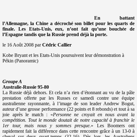
En battant
l’Allemagne, la Chine a décroché son billet pour les quarts de
finale. Les Etats-Unis, eux, n’ont fait qu’une bouchée de
l’Espagne tandis que la Russie prend déjà la porte.
le 16 Août 2008 par
Cédric Callier
Kobe Bryant et les Etats-Unis poursuivent leur démonstration à
Pékin (Panoramic)
Groupe A
Australie-Russie 95-80
La Russie déjà dehors. Et cela n’a rien d’étonnant au vu de la pâle
prestation offerte par les Russes ce samedi contre une équipe
australienne rayonnante, à l’image de son leader Andrew Bogut,
auteur d’une grosse performance (22 points et 8 rebonds) et tout à sa
joie après le match : «
Personne ne croyait en nous avant la
compétition. Tout le monde doutait de notre capacité à franchir le
1er tour, mais nous y sommes presque.
» Les Boomers ont
rapidement fait la différence dans cette rencontre grâce à un 13-0 à
cheval sur deux quart-temps (32-16). Dès lors, les Australiens