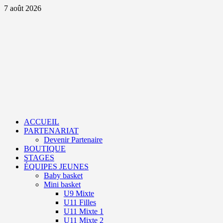
Aller
7 août 2026
au
contenu
Primary
Menu
ACCUEIL
PARTENARIAT
Devenir Partenaire
BOUTIQUE
STAGES
ÉQUIPES JEUNES
Baby basket
Mini basket
U9 Mixte
U11 Filles
U11 Mixte 1
U11 Mixte 2