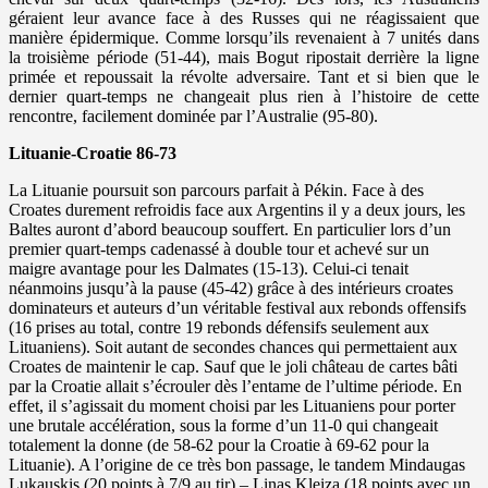
géraient leur avance face à des Russes qui ne réagissaient que
manière épidermique. Comme lorsqu’ils revenaient à 7 unités dans
la troisième période (51-44), mais Bogut ripostait derrière la ligne
primée et repoussait la révolte adversaire. Tant et si bien que le
dernier quart-temps ne changeait plus rien à l’histoire de cette
rencontre, facilement dominée par l’Australie (95-80).
Lituanie-Croatie 86-73
La Lituanie poursuit son parcours parfait à Pékin. Face à des
Croates durement refroidis face aux Argentins il y a deux jours, les
Baltes auront d’abord beaucoup souffert. En particulier lors d’un
premier quart-temps cadenassé à double tour et achevé sur un
maigre avantage pour les Dalmates (15-13). Celui-ci tenait
néanmoins jusqu’à la pause (45-42) grâce à des intérieurs croates
dominateurs et auteurs d’un véritable festival aux rebonds offensifs
(16 prises au total, contre 19 rebonds défensifs seulement aux
Lituaniens). Soit autant de secondes chances qui permettaient aux
Croates de maintenir le cap. Sauf que le joli château de cartes bâti
par la Croatie allait s’écrouler dès l’entame de l’ultime période. En
effet, il s’agissait du moment choisi par les Lituaniens pour porter
une brutale accélération, sous la forme d’un 11-0 qui changeait
totalement la donne (de 58-62 pour la Croatie à 69-62 pour la
Lituanie). A l’origine de ce très bon passage, le tandem Mindaugas
Lukauskis (20 points à 7/9 au tir) – Linas Kleiza (18 points avec un