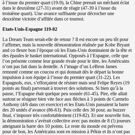
à l’issue du premier quart (19-9), la Chine prenait un méchant éclat
dans le deuxième (27-31) avant de réagir (47-39 à l’issue du
troisième quart). Une avance suffisante pour décrocher une
deuxième victoire d’affilée dans ce tournoi.
Etats-Unis-Espagne 119-82
La Dream Team serait-elle de retour ? Il est encore un peu tôt pour
l’affirmer, mais la nouvelle démonstration réalisée par Kobe Bryant
and co fleure bon l’époque où les Etats-Unis dominaient de la tête et
des épaules le basket international. Opposés à l’Espagne, celle que
l’on présente comme leur grande rivale pour le titre, les Américains
n’ont pas fait dans la dentelle. A l’image d’un LeBron James
remonté comme un coucou et qui donnait dès le départ la bonne
impulsion à son équipe à l’issue du premier quart (31-22). Les
Espagnols, eux, s’efforçaient de résister mais seul Felipe Reyes (19
points au final) parvenait à trouver des solutions. Si bien qu’à la
pause, l’Espagne était quelque peu sonnée (61-45). Pire, elle allait
surtout se résigner bien vite face aux flèches à 3 points de Carmelo
Anthony (4/6 dans cet exercice) et les Etats-Unis passaient la barre
des 20 unités d’avance (86-63). Puis celle des 30 pour, au buzzer
final, s’imposer très confortablement (119-82). Et une nouvelle fois,
la démonstration s’avérait collective avec pas moins de 8 (!) joueurs
atteignant la barre des 10 points. Le reste du monde est prévenu
pour de bon, les Américains sont en mission à Pékin et ils n’ont pas