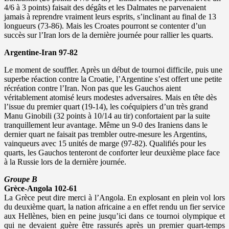
4/6 à 3 points) faisait des dégâts et les Dalmates ne parvenaient
jamais à reprendre vraiment leurs esprits, s’inclinant au final de 13
longueurs (73-86). Mais les Croates pourront se contenter d’un
succès sur l’Iran lors de la dernière journée pour rallier les quarts.
Argentine-Iran 97-82
Le moment de souffler. Après un début de tournoi difficile, puis une
superbe réaction contre la Croatie, l’Argentine s’est offert une petite
récréation contre l’Iran. Non pas que les Gauchos aient
véritablement atomisé leurs modestes adversaires. Mais en tête dès
l’issue du premier quart (19-14), les coéquipiers d’un très grand
Manu Ginobili (32 points à 10/14 au tir) confortaient par la suite
tranquillement leur avantage. Même un 9-0 des Iraniens dans le
dernier quart ne faisait pas trembler outre-mesure les Argentins,
vainqueurs avec 15 unités de marge (97-82). Qualifiés pour les
quarts, les Gauchos tenteront de conforter leur deuxième place face
à la Russie lors de la dernière journée.
Groupe B
Grèce-Angola 102-61
La Grèce peut dire merci à l’Angola. En explosant en plein vol lors
du deuxième quart, la nation africaine a en effet rendu un fier service
aux Hellènes, bien en peine jusqu’ici dans ce tournoi olympique et
qui ne devaient guère être rassurés après un premier quart-temps