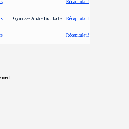
rs
Récapitulatif
rs
Gymnase Andre Boulloche
Récapitulatif
rs
Récapitulatif
ainer]