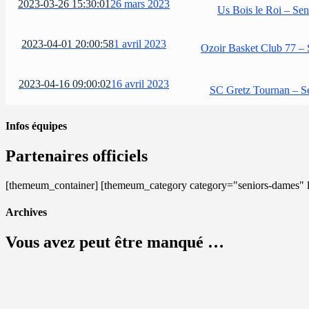
2023-03-26 15:30:01
26 mars 2023
Us Bois le Roi – Se
2023-04-01 20:00:58
1 avril 2023
Ozoir Basket Club 77 –
2023-04-16 09:00:02
16 avril 2023
SC Gretz Tournan – S
Infos équipes
Partenaires officiels
[themeum_container] [themeum_category category="seniors-dames" l
Archives
Vous avez peut être manqué …