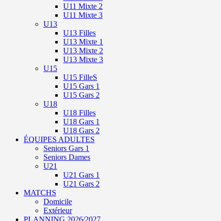
U11 Mixte 2
U11 Mixte 3
U13
U13 Filles
U13 Mixte 1
U13 Mixte 2
U13 Mixte 3
U15
U15 FilleS
U15 Gars 1
U15 Gars 2
U18
U18 Filles
U18 Gars 1
U18 Gars 2
ÉQUIPES ADULTES
Seniors Gars 1
Seniors Dames
U21
U21 Gars 1
U21 Gars 2
MATCHS
Domicile
Extérieur
PLANNING 2026/2027