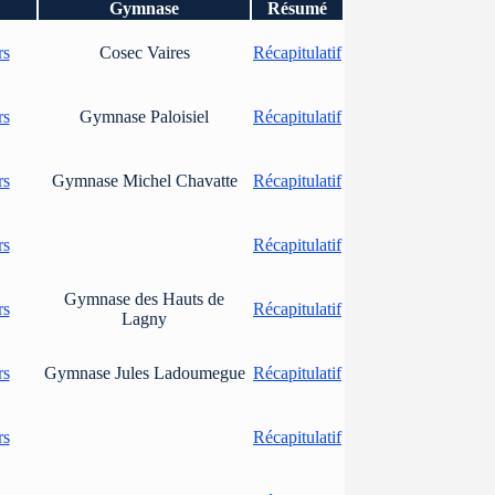
Gymnase
Résumé
rs
Cosec Vaires
Récapitulatif
rs
Gymnase Paloisiel
Récapitulatif
rs
Gymnase Michel Chavatte
Récapitulatif
rs
Récapitulatif
Gymnase des Hauts de
rs
Récapitulatif
Lagny
rs
Gymnase Jules Ladoumegue
Récapitulatif
rs
Récapitulatif