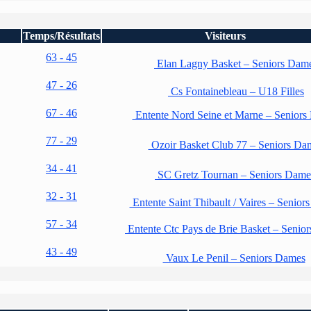
Temps/Résultats
Visiteurs
63 - 45
Elan Lagny Basket – Seniors Dam
47 - 26
Cs Fontainebleau – U18 Filles
67 - 46
Entente Nord Seine et Marne – Seniors
77 - 29
Ozoir Basket Club 77 – Seniors Da
34 - 41
SC Gretz Tournan – Seniors Dame
32 - 31
Entente Saint Thibault / Vaires – Senior
57 - 34
Entente Ctc Pays de Brie Basket – Senio
43 - 49
Vaux Le Penil – Seniors Dames