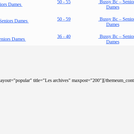
50 - 55
Bussy Bc – Senio
niors Dames
Dames
50 - 59
Bussy Bc – Senio
 Seniors Dames
Dames
36 - 40
Bussy Bc – Senio
eniors Dames
Dames
ayout="popular" title="Les archives" maxpost="200"][/themeum_cont