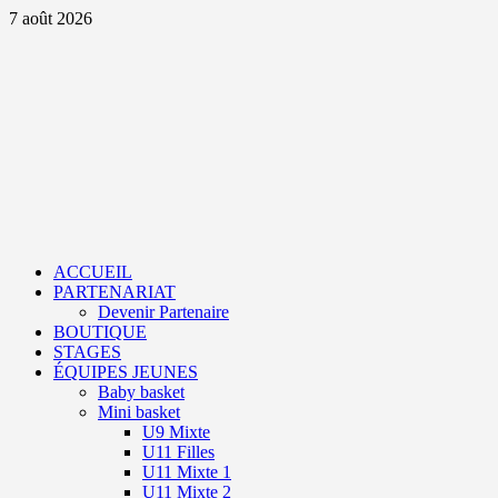
Aller
7 août 2026
au
contenu
Primary
Menu
ACCUEIL
PARTENARIAT
Devenir Partenaire
BOUTIQUE
STAGES
ÉQUIPES JEUNES
Baby basket
Mini basket
U9 Mixte
U11 Filles
U11 Mixte 1
U11 Mixte 2