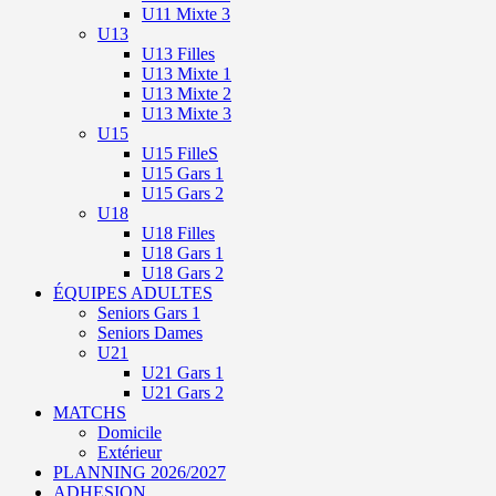
U11 Mixte 3
U13
U13 Filles
U13 Mixte 1
U13 Mixte 2
U13 Mixte 3
U15
U15 FilleS
U15 Gars 1
U15 Gars 2
U18
U18 Filles
U18 Gars 1
U18 Gars 2
ÉQUIPES ADULTES
Seniors Gars 1
Seniors Dames
U21
U21 Gars 1
U21 Gars 2
MATCHS
Domicile
Extérieur
PLANNING 2026/2027
ADHESION