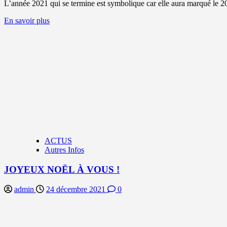
L’année 2021 qui se termine est symbolique car elle aura marqué le 20
En
En savoir plus
savoir
plus
sur
EXCELLENTE
ANNÉE
2022
!
ACTUS
Autres Infos
JOYEUX NOËL À VOUS !
admin
24 décembre 2021
0