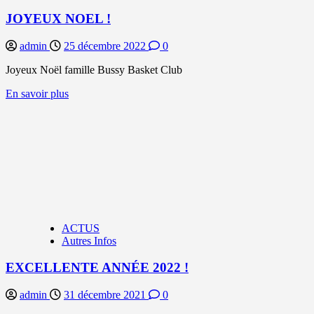
JOYEUX NOEL !
admin
25 décembre 2022
0
Joyeux Noël famille Bussy Basket Club
En
En savoir plus
savoir
plus
sur
JOYEUX
NOEL
!
ACTUS
Autres Infos
EXCELLENTE ANNÉE 2022 !
admin
31 décembre 2021
0