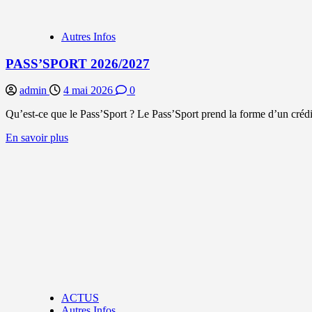
Autres Infos
PASS’SPORT 2026/2027
admin
4 mai 2026
0
Qu’est-ce que le Pass’Sport ? Le Pass’Sport prend la forme d’un crédit
En
En savoir plus
savoir
plus
sur
PASS’SPORT
2026/2027
ACTUS
Autres Infos