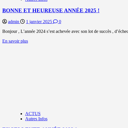
BONNE ET HEUREUSE ANNÉE 2025 !
admin
1 janvier 2025
0
Bonjour , L’année 2024 s’est achevée avec son lot de succès , d’échecs
En
En savoir plus
savoir
plus
sur
BONNE
ET
HEUREUSE
ANNÉE
2025
!
ACTUS
Autres Infos