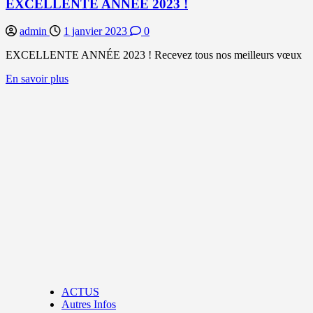
EXCELLENTE ANNÉE 2023 !
admin
1 janvier 2023
0
EXCELLENTE ANNÉE 2023 ! Recevez tous nos meilleurs vœux
En
En savoir plus
savoir
plus
sur
EXCELLENTE
ANNÉE
2023
!
ACTUS
Autres Infos