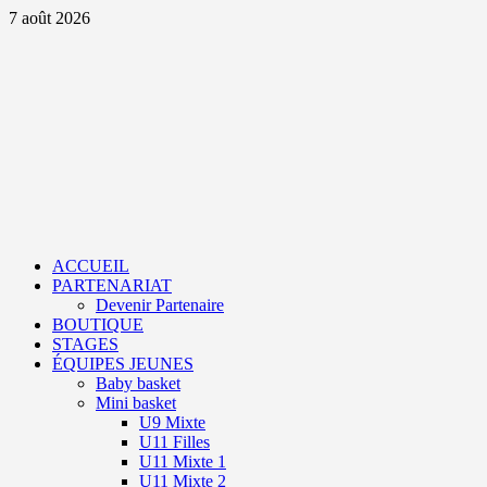
Aller
7 août 2026
au
contenu
Primary
Menu
ACCUEIL
PARTENARIAT
Devenir Partenaire
BOUTIQUE
STAGES
ÉQUIPES JEUNES
Baby basket
Mini basket
U9 Mixte
U11 Filles
U11 Mixte 1
U11 Mixte 2