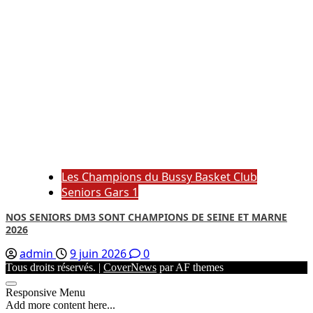
Les Champions du Bussy Basket Club
Seniors Gars 1
NOS SENIORS DM3 SONT CHAMPIONS DE SEINE ET MARNE
2026
admin
9 juin 2026
0
Tous droits réservés.
|
CoverNews
par AF themes
Responsive Menu
Add more content here...