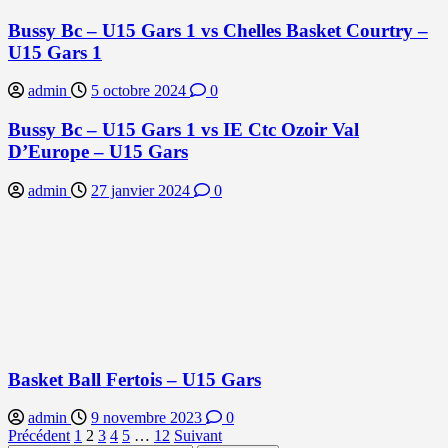
Bussy Bc – U15 Gars 1 vs Chelles Basket Courtry –
U15 Gars 1
admin
5 octobre 2024
0
Bussy Bc – U15 Gars 1 vs IE Ctc Ozoir Val
D’Europe – U15 Gars
admin
27 janvier 2024
0
Basket Ball Fertois – U15 Gars
admin
9 novembre 2023
0
Pagination
Précédent
1
2
3
4
5
…
12
Suivant