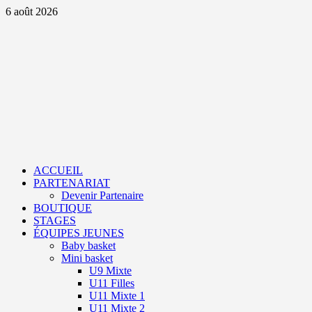
Aller
6 août 2026
au
contenu
Primary
Menu
ACCUEIL
PARTENARIAT
Devenir Partenaire
BOUTIQUE
STAGES
ÉQUIPES JEUNES
Baby basket
Mini basket
U9 Mixte
U11 Filles
U11 Mixte 1
U11 Mixte 2