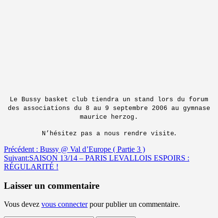
Le Bussy basket club tiendra un stand lors du forum
des associations du 8 au 9 septembre 2006 au gymnase
maurice herzog.
.
N’hésitez pas a nous rendre visite
Navigation
Précédent :
Bussy @ Val d’Europe ( Partie 3 )
Suivant:
SAISON 13/14 – PARIS LEVALLOIS ESPOIRS :
d’article
RÉGULARITÉ !
Laisser un commentaire
Vous devez
vous connecter
pour publier un commentaire.