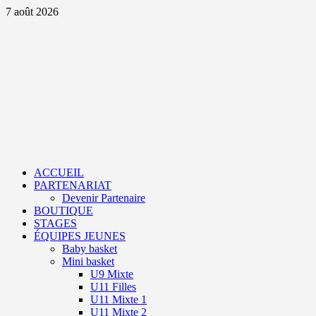
Aller
7 août 2026
au
contenu
Primary
Menu
ACCUEIL
PARTENARIAT
Devenir Partenaire
BOUTIQUE
STAGES
ÉQUIPES JEUNES
Baby basket
Mini basket
U9 Mixte
U11 Filles
U11 Mixte 1
U11 Mixte 2