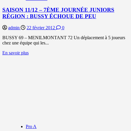
JEREMY
EVANS
SAISON 11/12 – 7ÈME JOURNÉE JUNIORS
VAINQUEUR
RÉGION : BUSSY ÉCHOUE DE PEU
admin
22 février 2012
0
BUSSY 69 – MENILMONTANT 72 Un déplacement à 5 joueurs
chez une équipe qui les...
En
En savoir plus
savoir
plus
sur
SAISON
11/12
–
7ÈME
JOURNÉE
JUNIORS
RÉGION
:
BUSSY
ÉCHOUE
DE
Pro A