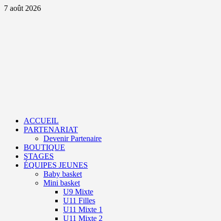
Aller
7 août 2026
au
contenu
Primary
Menu
ACCUEIL
PARTENARIAT
Devenir Partenaire
BOUTIQUE
STAGES
ÉQUIPES JEUNES
Baby basket
Mini basket
U9 Mixte
U11 Filles
U11 Mixte 1
U11 Mixte 2