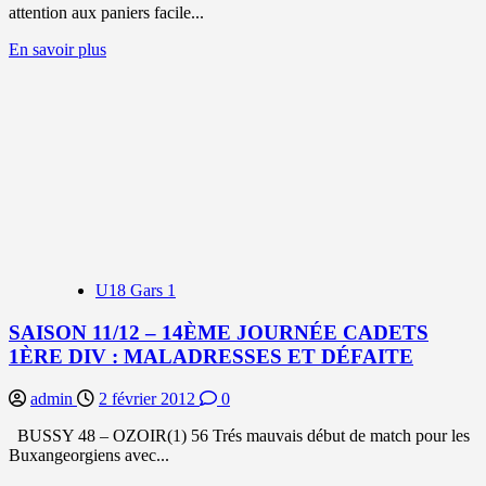
attention aux paniers facile...
En
En savoir plus
savoir
plus
sur
SAISON
11/12
–
4ÈME
JOURNÉE
MINIMES
DÉPARTEMENT
1ÈRE
DIV
U18 Gars 1
:
BUSSY
SAISON 11/12 – 14ÈME JOURNÉE CADETS
DÉROULE
1ÈRE DIV : MALADRESSES ET DÉFAITE
admin
2 février 2012
0
BUSSY 48 – OZOIR(1) 56 Trés mauvais début de match pour les
Buxangeorgiens avec...