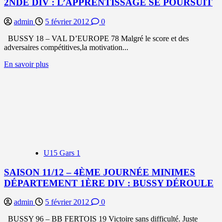
2NDE DIV : L’APPRENTISSAGE SE POURSUIT
admin
5 février 2012
0
BUSSY 18 – VAL D’EUROPE 78 Malgré le score et des
adversaires compétitives,la motivation...
En
En savoir plus
savoir
plus
sur
SAISON
11/12
–
4ÈME
JOURNÉE
CADETTES
U15 Gars 1
2NDE
DIV
:
SAISON 11/12 – 4ÈME JOURNÉE MINIMES
L’APPRENTISSAGE
DÉPARTEMENT 1ÈRE DIV : BUSSY DÉROULE
SE
POURSUIT
admin
5 février 2012
0
BUSSY 96 – BB FERTOIS 19 Victoire sans difficulté. Juste