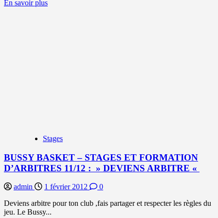
En
En savoir plus
savoir
plus
sur
SAISON
11/12
–
14ÈME
JOURNÉE
CADETS
1ÈRE
DIV
:
MALADRESSES
ET
DÉFAITE
Stages
BUSSY BASKET – STAGES ET FORMATION
D’ARBITRES 11/12 : » DEVIENS ARBITRE «
admin
1 février 2012
0
Deviens arbitre pour ton club ,fais partager et respecter les règles du
jeu. Le Bussy...