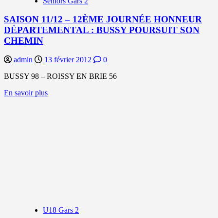
Seniors Gars 2
TOUT
SAISON 11/12 – 12ÈME JOURNÉE HONNEUR
DÉPARTEMENTAL : BUSSY POURSUIT SON
CHEMIN
admin
13 février 2012
0
BUSSY 98 – ROISSY EN BRIE 56
En
En savoir plus
savoir
plus
sur
SAISON
11/12
–
12ÈME
JOURNÉE
HONNEUR
DÉPARTEMENTAL
:
BUSSY
POURSUIT
U18 Gars 2
SON