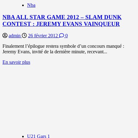
Nba
NBA ALL STAR GAME 2012 – SLAM DUNK
CONTEST : JEREMY EVANS VAINQUEUR
admin
26 février 2012
0
Finalement l’épilogue restera symbole d’un concours manqué :
Jeremy Evans, invité de la dernière minute, recevant...
En
En savoir plus
savoir
plus
sur
NBA
ALL
STAR
GAME
2012
–
SLAM
DUNK
CONTEST
:
U21 Gars 1