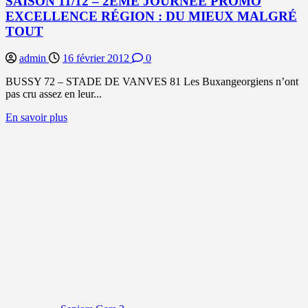
SAISON 11/12 – 2ÈME JOURNÉE PROMO
EXCELLENCE RÉGION : DU MIEUX MALGRÉ
TOUT
admin
16 février 2012
0
BUSSY 72 – STADE DE VANVES 81 Les Buxangeorgiens n’ont
pas cru assez en leur...
En
En savoir plus
savoir
plus
sur
SAISON
11/12
–
2ÈME
JOURNÉE
PROMO
EXCELLENCE
RÉGION
:
DU
MIEUX
MALGRÉ