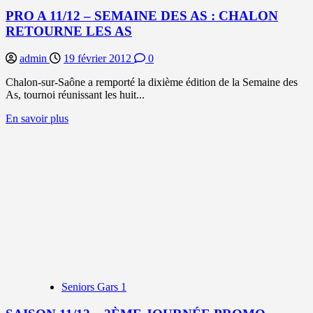
PEU
PRO A 11/12 – SEMAINE DES AS : CHALON
RETOURNE LES AS
admin
19 février 2012
0
Chalon-sur-Saône a remporté la dixième édition de la Semaine des
As, tournoi réunissant les huit...
En
En savoir plus
savoir
plus
sur
PRO
A
11/12
–
SEMAINE
DES
AS
:
CHALON
RETOURNE
Seniors Gars 1
LES
AS