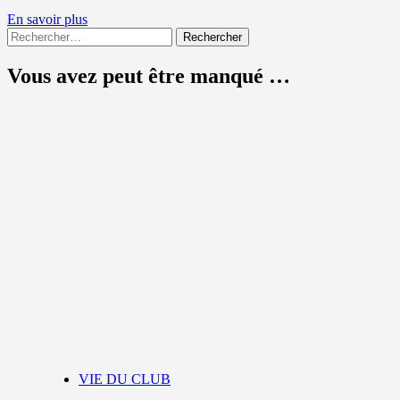
En
En savoir plus
Rechercher :
savoir
plus
sur
Vous avez peut être manqué …
BUSSY
BASKET
–
STAGES
ET
FORMATION
D’ARBITRES
11/12
:
»
DEVIENS
ARBITRE
«
VIE DU CLUB