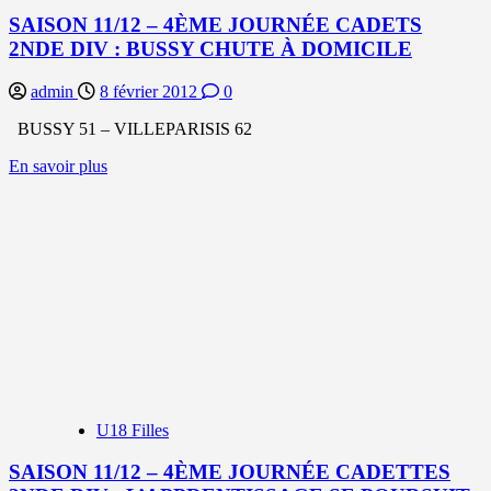
CHEMIN
SAISON 11/12 – 4ÈME JOURNÉE CADETS
2NDE DIV : BUSSY CHUTE À DOMICILE
admin
8 février 2012
0
BUSSY 51 – VILLEPARISIS 62
En
En savoir plus
savoir
plus
sur
SAISON
11/12
–
4ÈME
JOURNÉE
CADETS
2NDE
DIV
:
BUSSY
U18 Filles
CHUTE
À
SAISON 11/12 – 4ÈME JOURNÉE CADETTES
DOMICILE