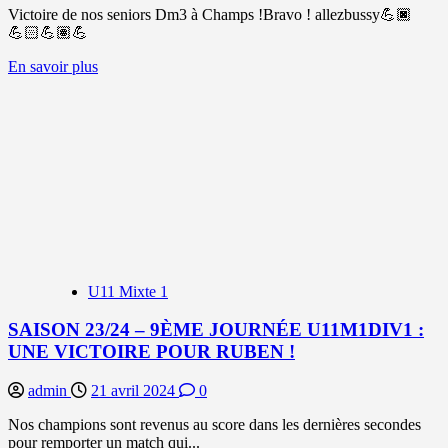
Victoire de nos seniors Dm3 à Champs !Bravo ! allezbussy💪🏿
💪🏻💪🏽💪
En
En savoir plus
savoir
plus
sur
SAISON
23/24
–
20ÈME
JOURNÉE
SNIORS
DM3
:
VICTOIRE
U11 Mixte 1
SAISON 23/24 – 9ÈME JOURNÉE U11M1DIV1 :
UNE VICTOIRE POUR RUBEN !
admin
21 avril 2024
0
Nos champions sont revenus au score dans les dernières secondes
pour remporter un match qui...