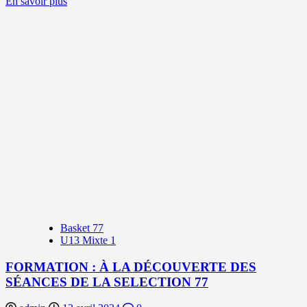
En
En savoir plus
savoir
plus
sur
CHALLENGE
U11
DE
MEAUX
–
14
AVRIL
2024
Basket 77
U13 Mixte 1
FORMATION : À LA DÉCOUVERTE DES
SÉANCES DE LA SELECTION 77