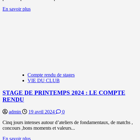
En
En savoir plus
savoir
plus
sur
SAISON
23/24
–
9ÈME
JOURNÉE
U11M1DIV1
:
UNE
Compte rendu de stages
VICTOIRE
VIE DU CLUB
POUR
RUBEN
STAGE DE PRINTEMPS 2024 : LE COMPTE
!
RENDU
admin
19 avril 2024
0
Cinq jours intenses autour d’ateliers de fondamentaux, de matchs ,
concours ,bons moments et valeurs...
En
En savoir plus