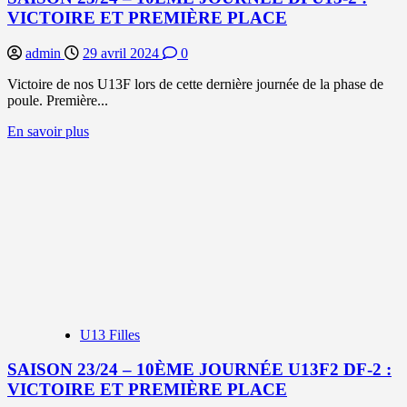
!
VICTOIRE ET PREMIÈRE PLACE
admin
29 avril 2024
0
Victoire de nos U13F lors de cette dernière journée de la phase de
poule. Première...
En
En savoir plus
savoir
plus
sur
SAISON
23/24
–
10ÈME
JOURNÉE
DFU13-
2
:
VICTOIRE
U13 Filles
ET
PREMIÈRE
SAISON 23/24 – 10ÈME JOURNÉE U13F2 DF-2 :
PLACE
VICTOIRE ET PREMIÈRE PLACE