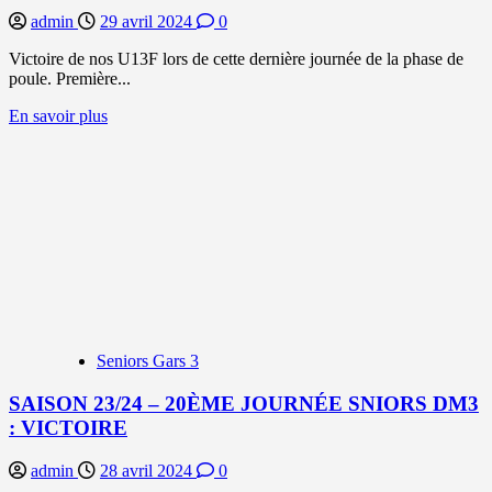
admin
29 avril 2024
0
Victoire de nos U13F lors de cette dernière journée de la phase de
poule. Première...
En
En savoir plus
savoir
plus
sur
SAISON
23/24
–
10ÈME
JOURNÉE
U13F2
DF-
2
:
Seniors Gars 3
VICTOIRE
ET
SAISON 23/24 – 20ÈME JOURNÉE SNIORS DM3
PREMIÈRE
: VICTOIRE
PLACE
admin
28 avril 2024
0