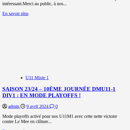
intéressant.Merci au public, à nos...
En
En savoir plus
savoir
plus
sur
SAISON
23/24
–
8ÈMEJOURNÉE
U11M1
–
DIV1
:
VICTOIRE
U11 Mixte 1
SAISON 23/24 – 10ÈME JOURNÉE DMU11-1
DIV1 : EN MODE PLAYOFFS !
admin
9 avril 2024
0
Mode playoffs activé pour nos U11M1 avec cette nette victoire
contre Le Mee en clôture...