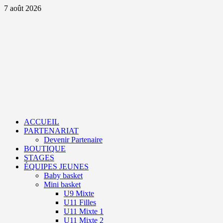
Aller
7 août 2026
au
contenu
Primary
Menu
ACCUEIL
PARTENARIAT
Devenir Partenaire
BOUTIQUE
STAGES
ÉQUIPES JEUNES
Baby basket
Mini basket
U9 Mixte
U11 Filles
U11 Mixte 1
U11 Mixte 2