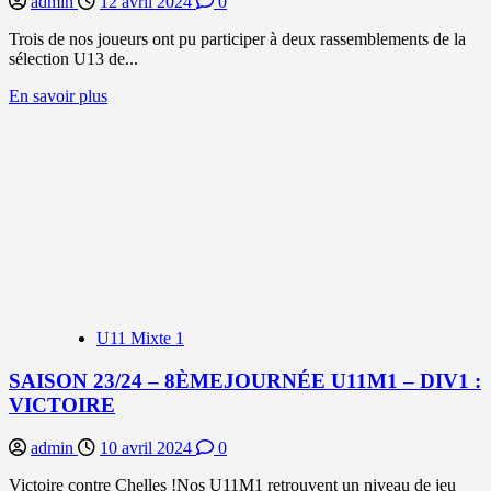
admin
12 avril 2024
0
Trois de nos joueurs ont pu participer à deux rassemblements de la
sélection U13 de...
En
En savoir plus
savoir
plus
sur
FORMATION
:
À
LA
DÉCOUVERTE
DES
SÉANCES
DE
LA
U11 Mixte 1
SELECTION
77
SAISON 23/24 – 8ÈMEJOURNÉE U11M1 – DIV1 :
VICTOIRE
admin
10 avril 2024
0
Victoire contre Chelles !Nos U11M1 retrouvent un niveau de jeu