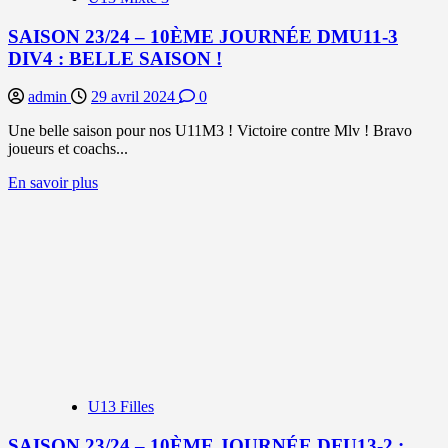
SAISON 23/24 – 10ÈME JOURNÉE DMU11-3
DIV4 : BELLE SAISON !
admin
29 avril 2024
0
Une belle saison pour nos U11M3 ! Victoire contre Mlv ! Bravo
joueurs et coachs...
En
En savoir plus
savoir
plus
sur
SAISON
23/24
–
10ÈME
JOURNÉE
DMU11-
3
DIV4
:
U13 Filles
BELLE
SAISON
SAISON 23/24 – 10ÈME JOURNÉE DFU13-2 :