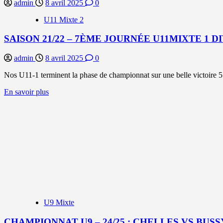
admin
8 avril 2025
0
U11 Mixte 2
SAISON 21/22 – 7ÈME JOURNÉE U11MIXTE 1 DI
admin
8 avril 2025
0
Nos U11-1 terminent la phase de championnat sur une belle victoire 5
En
En savoir plus
savoir
plus
sur
SAISON
21/22
–
7ÈME
JOURNÉE
U11MIXTE
1
DIV2
:
U9 Mixte
UNE
VICTOIRE
CHAMPIONNAT U9 – 24/25 : CHELLES VS BUSS