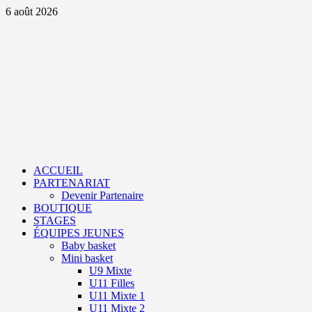
Aller
6 août 2026
au
contenu
Primary
Menu
ACCUEIL
PARTENARIAT
Devenir Partenaire
BOUTIQUE
STAGES
ÉQUIPES JEUNES
Baby basket
Mini basket
U9 Mixte
U11 Filles
U11 Mixte 1
U11 Mixte 2