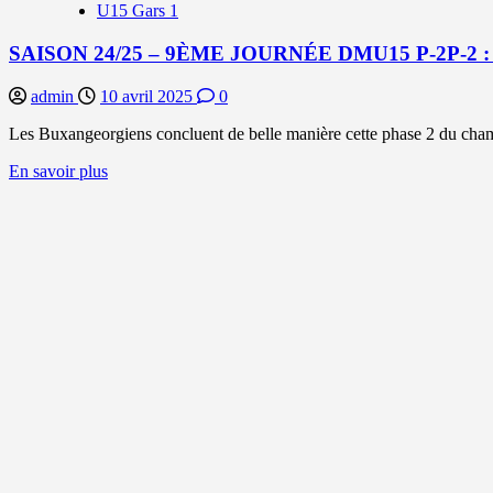
LE
U15 Gars 1
COMPTE
RENDU
SAISON 24/25 – 9ÈME JOURNÉE DMU15 P-2P-2
admin
10 avril 2025
0
Les Buxangeorgiens concluent de belle manière cette phase 2 du champ
En
En savoir plus
savoir
plus
sur
SAISON
24/25
–
9ÈME
JOURNÉE
DMU15
P-
2P-
2
:
UNE
VICTOIRE
POUR