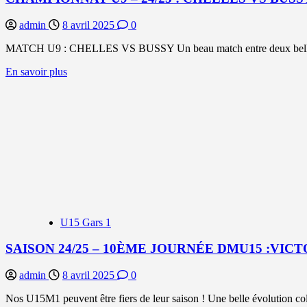
POUR
FINIR
admin
8 avril 2025
0
MATCH U9 : CHELLES VS BUSSY Un beau match entre deux belles é
En
En savoir plus
savoir
plus
sur
CHAMPIONNAT
U9
–
24/25
:
CHELLES
VS
BUSSY
U15 Gars 1
SAISON 24/25 – 10ÈME JOURNÉE DMU15 :VICT
admin
8 avril 2025
0
Nos U15M1 peuvent être fiers de leur saison ! Une belle évolution colle