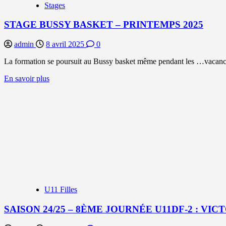
Stages
CONCLURE
UNE
STAGE BUSSY BASKET – PRINTEMPS 2025
BELLE
SAISON
!
admin
8 avril 2025
0
La formation se poursuit au Bussy basket même pendant les …vacanc
En
En savoir plus
savoir
plus
sur
STAGE
BUSSY
BASKET
–
PRINTEMPS
2025
U11 Filles
SAISON 24/25 – 8ÈME JOURNÉE U11DF-2 : VIC