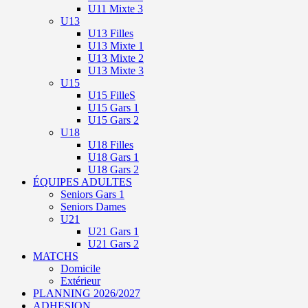
U11 Mixte 3
U13
U13 Filles
U13 Mixte 1
U13 Mixte 2
U13 Mixte 3
U15
U15 FilleS
U15 Gars 1
U15 Gars 2
U18
U18 Filles
U18 Gars 1
U18 Gars 2
ÉQUIPES ADULTES
Seniors Gars 1
Seniors Dames
U21
U21 Gars 1
U21 Gars 2
MATCHS
Domicile
Extérieur
PLANNING 2026/2027
ADHESION