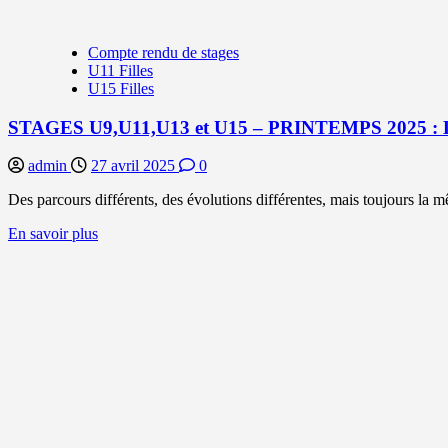
Compte rendu de stages
U11 Filles
U15 Filles
STAGES U9,U11,U13 et U15 – PRINTEMPS 2025
admin
27 avril 2025
0
Des parcours différents, des évolutions différentes, mais toujours la
En
En savoir plus
savoir
plus
sur
STAGES
U9,U11,U13
et
U15
–
PRINTEMPS
2025
: