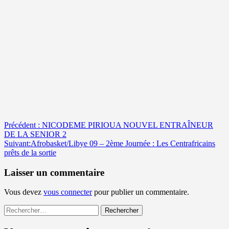
Navigation
Précédent :
NICODEME PIRIOUA NOUVEL ENTRAÎNEUR
DE LA SENIOR 2
d’article
Suivant:
Afrobasket/Libye 09 – 2ème Journée : Les Centrafricains
prêts de la sortie
Laisser un commentaire
Vous devez
vous connecter
pour publier un commentaire.
Rechercher :