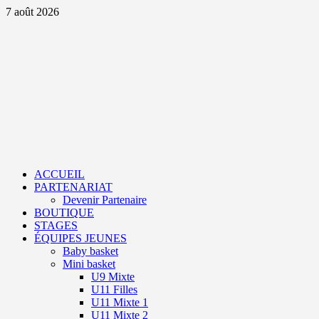
Aller
7 août 2026
au
contenu
Primary
Menu
ACCUEIL
PARTENARIAT
Devenir Partenaire
BOUTIQUE
STAGES
ÉQUIPES JEUNES
Baby basket
Mini basket
U9 Mixte
U11 Filles
U11 Mixte 1
U11 Mixte 2