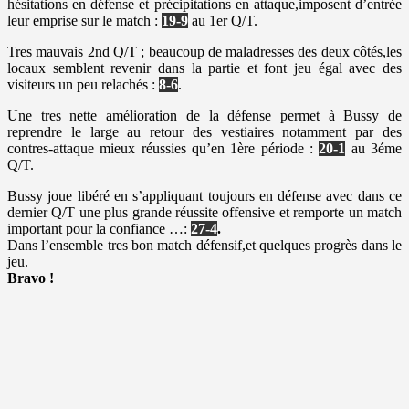
hésitations en défense et précipitations en attaque,imposent d’entrée
leur emprise sur le match :
19-9
au 1er Q/T.
Tres mauvais 2nd Q/T ; beaucoup de maladresses des deux côtés,les
locaux semblent revenir dans la partie et font jeu égal avec des
visiteurs un peu relachés :
8-6
.
Une tres nette amélioration de la défense permet à Bussy de
reprendre le large au retour des vestiaires notamment par des
contres-attaque mieux réussies qu’en 1ère période :
20-1
au 3éme
Q/T.
Bussy joue libéré en s’appliquant toujours en défense avec dans ce
dernier Q/T une plus grande réussite offensive et remporte un match
important pour la confiance …:
27-4
.
Dans l’ensemble tres bon match défensif,et quelques progrès dans le
jeu.
Bravo !