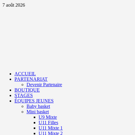
Aller
7 août 2026
au
contenu
Primary
Menu
ACCUEIL
PARTENARIAT
Devenir Partenaire
BOUTIQUE
STAGES
ÉQUIPES JEUNES
Baby basket
Mini basket
U9 Mixte
U11 Filles
U11 Mixte 1
U11 Mixte 2