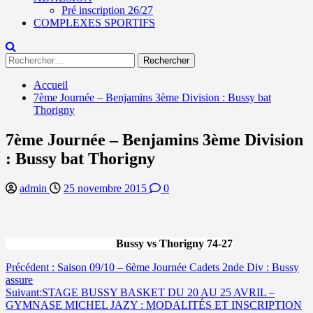
Pré inscription 26/27
COMPLEXES SPORTIFS
Rechercher :
Accueil
7ème Journée – Benjamins 3ème Division : Bussy bat
Thorigny
7ème Journée – Benjamins 3ème Division
: Bussy bat Thorigny
admin
25 novembre 2015
0
Bussy vs Thorigny 74-27
Navigation
Précédent :
Saison 09/10 – 6ème Journée Cadets 2nde Div : Bussy
assure
d’article
Suivant:
STAGE BUSSY BASKET DU 20 AU 25 AVRIL –
GYMNASE MICHEL JAZY : MODALITÉS ET INSCRIPTION