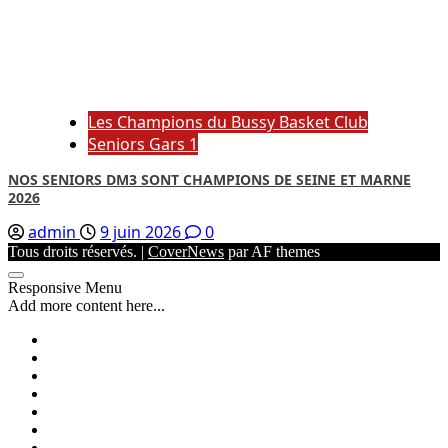
Les Champions du Bussy Basket Club
Seniors Gars 1
NOS SENIORS DM3 SONT CHAMPIONS DE SEINE ET MARNE
2026
admin
9 juin 2026
0
Tous droits réservés.
|
CoverNews
par AF themes
Responsive Menu
Add more content here...