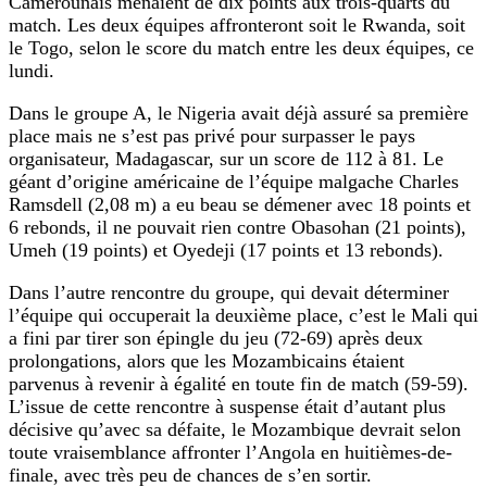
Camerounais menaient de dix points aux trois-quarts du
match. Les deux équipes affronteront soit le Rwanda, soit
le Togo, selon le score du match entre les deux équipes, ce
lundi.
Dans le groupe A, le Nigeria avait déjà assuré sa première
place mais ne s’est pas privé pour surpasser le pays
organisateur, Madagascar, sur un score de 112 à 81. Le
géant d’origine américaine de l’équipe malgache Charles
Ramsdell (2,08 m) a eu beau se démener avec 18 points et
6 rebonds, il ne pouvait rien contre Obasohan (21 points),
Umeh (19 points) et Oyedeji (17 points et 13 rebonds).
Dans l’autre rencontre du groupe, qui devait déterminer
l’équipe qui occuperait la deuxième place, c’est le Mali qui
a fini par tirer son épingle du jeu (72-69) après deux
prolongations, alors que les Mozambicains étaient
parvenus à revenir à égalité en toute fin de match (59-59).
L’issue de cette rencontre à suspense était d’autant plus
décisive qu’avec sa défaite, le Mozambique devrait selon
toute vraisemblance affronter l’Angola en huitièmes-de-
finale, avec très peu de chances de s’en sortir.