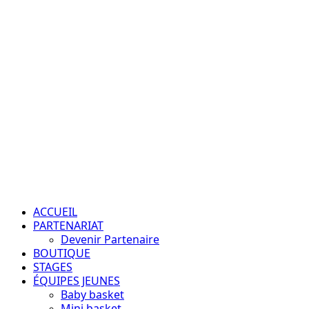
Aller
au
contenu
Passion – Éducation – Résultats
Menu
principal
ACCUEIL
PARTENARIAT
Devenir Partenaire
BOUTIQUE
STAGES
ÉQUIPES JEUNES
Baby basket
Mini basket