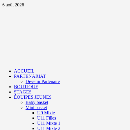
Aller
6 août 2026
au
contenu
Primary
Menu
ACCUEIL
PARTENARIAT
Devenir Partenaire
BOUTIQUE
STAGES
ÉQUIPES JEUNES
Baby basket
Mini basket
U9 Mixte
U11 Filles
U11 Mixte 1
U11 Mixte 2