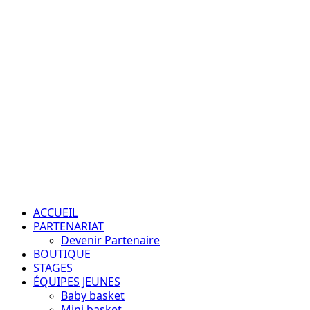
Aller
au
contenu
Passion – Éducation – Résultats
Menu
principal
ACCUEIL
PARTENARIAT
Devenir Partenaire
BOUTIQUE
STAGES
ÉQUIPES JEUNES
Baby basket
Mini basket