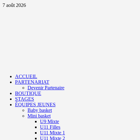
Aller
7 août 2026
au
contenu
Primary
Menu
ACCUEIL
PARTENARIAT
Devenir Partenaire
BOUTIQUE
STAGES
ÉQUIPES JEUNES
Baby basket
Mini basket
U9 Mixte
U11 Filles
U11 Mixte 1
U11 Mixte 2