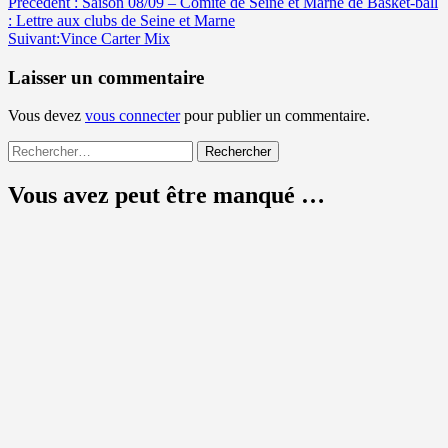
Navigation
Précédent :
Saison 08/09 – Comité de Seine et Marne de Basket-ball
: Lettre aux clubs de Seine et Marne
d’article
Suivant:
Vince Carter Mix
Laisser un commentaire
Vous devez
vous connecter
pour publier un commentaire.
Rechercher :
Vous avez peut être manqué …