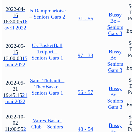
S
2022-04-
Js Dampmartoise
Bussy
16
– Seniors Gars 2
31 - 56
P
Bc –
18:30:05
16
Seniors
avril 2022
Ex
Gars 3
S
Us BasketBall
2022-05-
Trilport –
Bussy
15
97 - 38
P
Seniors Gars 1
Bc –
13:00:08
15
Seniors
mai 2022
Ex
Gars 3
S
Saint Thibault –
2022-05-
TheoBasket
Bussy
21
56 - 57
P
Seniors Gars 1
Bc –
19:45:15
21
Seniors
mai 2022
Ex
Gars 3
2022-10-
S
Vaires Basket
02
Bussy
Club – Seniors
11:00:55
2
48 - 54
P
Bc –