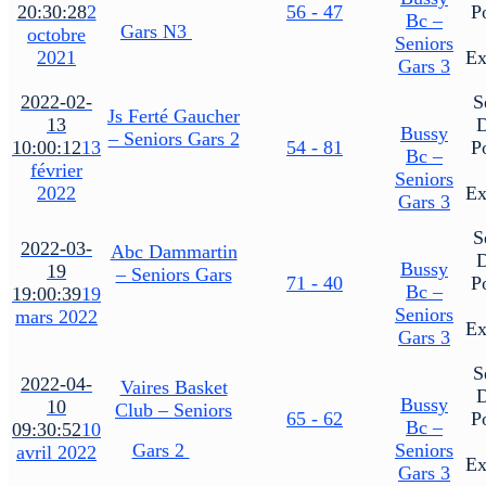
20:30:28
2
56 - 47
P
Bc –
Gars N3
octobre
Seniors
2021
Ex
Gars 3
2022-02-
S
Js Ferté Gaucher
13
Bussy
– Seniors Gars 2
10:00:12
13
54 - 81
P
Bc –
février
Seniors
2022
Ex
Gars 3
S
2022-03-
Abc Dammartin
Bussy
19
– Seniors Gars
71 - 40
P
Bc –
19:00:39
19
Seniors
mars 2022
Ex
Gars 3
S
2022-04-
Vaires Basket
Bussy
10
Club – Seniors
65 - 62
P
Bc –
09:30:52
10
Gars 2
Seniors
avril 2022
Ex
Gars 3