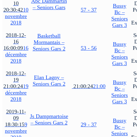
Abc Dammartin
10
Bussy
– Seniors Gars
20:30:42
10
57 - 37
P
Bc –
novembre
Seniors
2018
Ex
Gars 3
2018-12-
S
Basketball
16
Mormantais –
Bussy
16:00:09
16
53 - 56
P
Seniors Gars 2
Bc –
décembre
Seniors
2018
Ex
Gars 3
2018-12-
S
Elan Lagny –
19
Bussy
Seniors Gars 2
21:00:24
19
21:00:24
21:00
P
Bc –
décembre
Seniors
2018
Ex
Gars 3
2019-11-
S
Js Dampmartoise
09
Bussy
– Seniors Gars 2
18:30:15
9
29 - 37
P
Bc –
novembre
Seniors