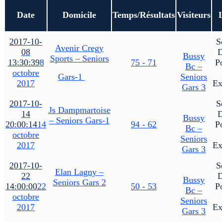
Date
Domicile
Temps/Résultats
Visiteurs
2017-10-
S
Avenir Cregy
08
Bussy
Sports – Seniors
13:30:39
8
75 - 71
P
Bc –
octobre
Gars-1
Seniors
2017
Ex
Gars 3
2017-10-
S
Js Dampmartoise
14
Bussy
– Seniors Gars-1
20:00:14
14
94 - 62
P
Bc –
octobre
Seniors
2017
Ex
Gars 3
2017-10-
S
Elan Lagny –
22
Bussy
Seniors Gars 2
14:00:00
22
50 - 53
P
Bc –
octobre
Seniors
2017
Ex
Gars 3