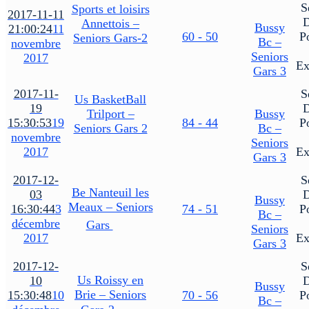
S
Sports et loisirs
2017-11-11
Annettois –
Bussy
21:00:24
11
60 - 50
P
Seniors Gars-2
Bc –
novembre
Seniors
2017
Ex
Gars 3
2017-11-
S
Us BasketBall
19
Trilport –
Bussy
15:30:53
19
84 - 44
P
Seniors Gars 2
Bc –
novembre
Seniors
2017
Ex
Gars 3
2017-12-
S
Be Nanteuil les
03
Bussy
Meaux – Seniors
16:30:44
3
74 - 51
P
Bc –
décembre
Gars
Seniors
2017
Ex
Gars 3
2017-12-
S
Us Roissy en
10
Bussy
Brie – Seniors
15:30:48
10
70 - 56
P
Bc –