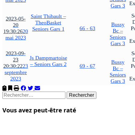
mai 2023
Ex
Gars 3
S
Saint Thibault –
2023-05-
TheoBasket
Bussy
20
66 - 63
P
Seniors Gars 1
Bc –
19:30:26
20
Seniors
mai 2023
Ex
Gars 3
2023-09-
S
Js Dampmartoise
23
Bussy
– Seniors Gars 2
20:30:22
23
69 - 67
P
Bc –
septembre
Seniors
2023
Ex
Gars 3
Rechercher :
Vous avez peut-être raté