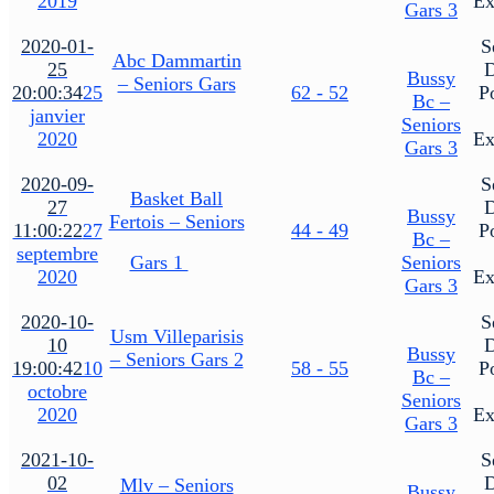
2019
Ex
Gars 3
2020-01-
S
Abc Dammartin
25
Bussy
– Seniors Gars
20:00:34
25
62 - 52
P
Bc –
janvier
Seniors
2020
Ex
Gars 3
2020-09-
S
Basket Ball
27
Bussy
Fertois – Seniors
11:00:22
27
44 - 49
P
Bc –
septembre
Gars 1
Seniors
2020
Ex
Gars 3
2020-10-
S
Usm Villeparisis
10
Bussy
– Seniors Gars 2
19:00:42
10
58 - 55
P
Bc –
octobre
Seniors
2020
Ex
Gars 3
2021-10-
S
02
Mlv – Seniors
Bussy