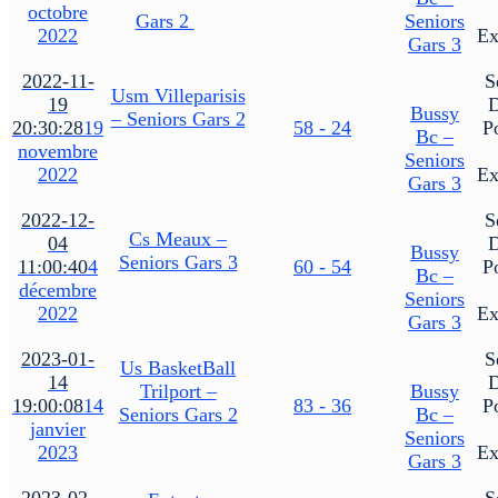
octobre
Gars 2
Seniors
2022
Ex
Gars 3
2022-11-
S
Usm Villeparisis
19
Bussy
– Seniors Gars 2
20:30:28
19
58 - 24
P
Bc –
novembre
Seniors
2022
Ex
Gars 3
2022-12-
S
Cs Meaux –
04
Bussy
Seniors Gars 3
11:00:40
4
60 - 54
P
Bc –
décembre
Seniors
2022
Ex
Gars 3
2023-01-
S
Us BasketBall
14
Trilport –
Bussy
19:00:08
14
83 - 36
P
Seniors Gars 2
Bc –
janvier
Seniors
2023
Ex
Gars 3