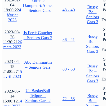
2023-02-
S
Entente
04
Dampmart/Annet
Bussy
19:00:22
4
48 - 40
P
– Seniors Gars
Bc –
février
Seniors
2023
Ex
Gars 3
S
2023-03-
Js Ferté Gaucher
Bussy
26
– Seniors Gars 2
36 - 41
P
Bc –
11:30:21
26
Seniors
mars 2023
Ex
Gars 3
S
2023-04-
Abc Dammartin
Bussy
15
– Seniors Gars
89 - 68
P
Bc –
21:00:27
15
Seniors
avril 2023
Ex
Gars 3
S
Us BasketBall
2023-05-
Trilport –
Bussy
14
72 - 53
P
Seniors Gars 2
Bc –
15:00:12
14
Seniors