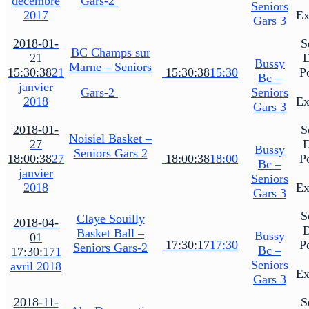
décembre
Gars-2
Seniors
2017
Ex
Gars 3
2018-01-
S
BC Champs sur
21
Bussy
Marne – Seniors
15:30:38
21
15:30:38
15:30
P
Bc –
janvier
Gars-2
Seniors
2018
Ex
Gars 3
2018-01-
S
Noisiel Basket –
27
Bussy
Seniors Gars 2
18:00:38
27
18:00:38
18:00
P
Bc –
janvier
Seniors
2018
Ex
Gars 3
S
Claye Souilly
2018-04-
Basket Ball –
Bussy
01
17:30:17
17:30
P
Seniors Gars-2
Bc –
17:30:17
1
Seniors
avril 2018
Ex
Gars 3
2018-11-
S