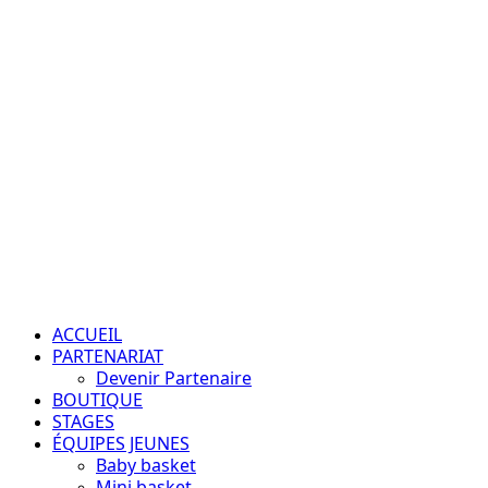
Aller
au
contenu
Passion – Éducation – Résultats
Menu
principal
ACCUEIL
PARTENARIAT
Devenir Partenaire
BOUTIQUE
STAGES
ÉQUIPES JEUNES
Baby basket
Mini basket