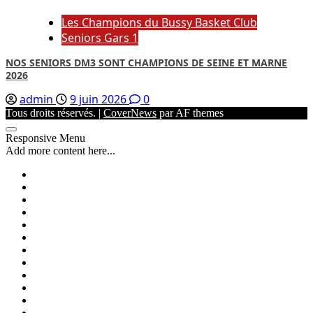
Les Champions du Bussy Basket Club
Seniors Gars 1
NOS SENIORS DM3 SONT CHAMPIONS DE SEINE ET MARNE
2026
admin
9 juin 2026
0
Tous droits réservés.
|
CoverNews
par AF themes
Responsive Menu
Add more content here...