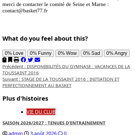
merci de contacter le comité de Seine et Marne :
contact@basket77.fr
What do you feel about this?
0%
Love
0%
Funny
0%
Wow
0%
Sad
0%
Angry
Navigation
Précédent :
DISPONIBILITÉS DU GYMNASE : VACANCES DE LA
TOUSSAINT 2016
d’article
Suivant :
STAGE DE LA TOUSSAINT 2016 : INITIATION ET
PERFECTIONNEMENT AU BASKET
Plus d'histoires
VIE DU CLUB
SAISON 2026/2027 : TENUES D’ENTRAINEMENT
admin
3 août 2026
0