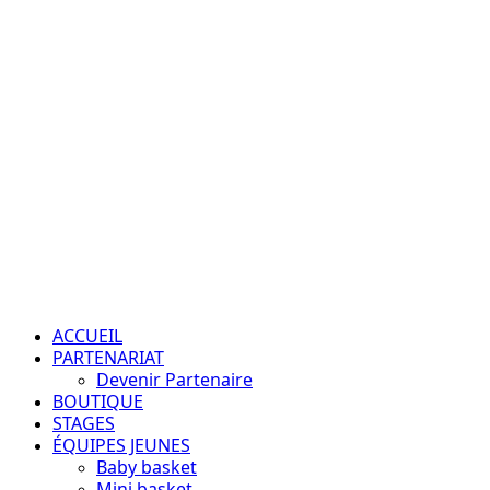
Aller
au
contenu
Passion – Éducation – Résultats
Menu
principal
ACCUEIL
PARTENARIAT
Devenir Partenaire
BOUTIQUE
STAGES
ÉQUIPES JEUNES
Baby basket
Mini basket