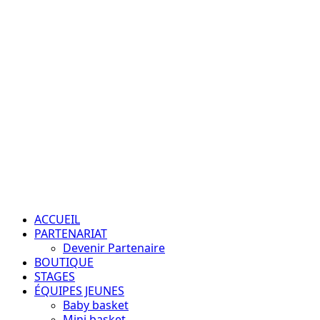
Aller
au
contenu
Passion – Éducation – Résultats
Menu
principal
ACCUEIL
PARTENARIAT
Devenir Partenaire
BOUTIQUE
STAGES
ÉQUIPES JEUNES
Baby basket
Mini basket