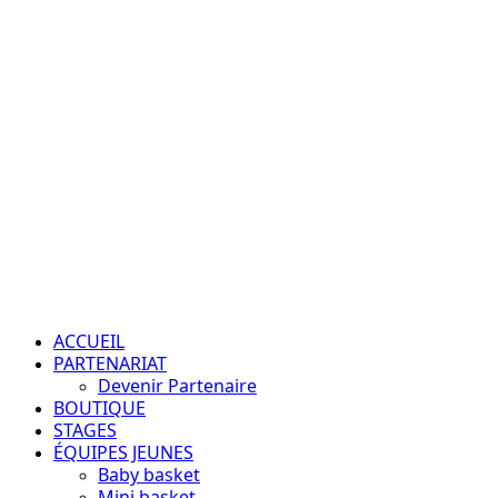
Aller
au
contenu
Passion – Éducation – Résultats
Menu
principal
ACCUEIL
PARTENARIAT
Devenir Partenaire
BOUTIQUE
STAGES
ÉQUIPES JEUNES
Baby basket
Mini basket