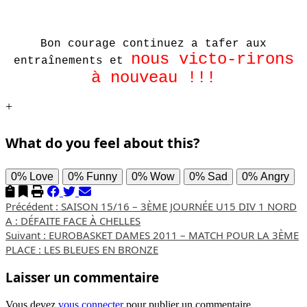
Bon courage continuez a tafer aux
nous victo-rirons
entraînements et
à nouveau !!!
+
What do you feel about this?
0%
Love
0%
Funny
0%
Wow
0%
Sad
0%
Angry
Navigation
Précédent :
SAISON 15/16 – 3ÈME JOURNÉE U15 DIV 1 NORD
A : DÉFAITE FACE À CHELLES
d’article
Suivant :
EUROBASKET DAMES 2011 – MATCH POUR LA 3ÈME
PLACE : LES BLEUES EN BRONZE
Laisser un commentaire
Vous devez
vous connecter
pour publier un commentaire.