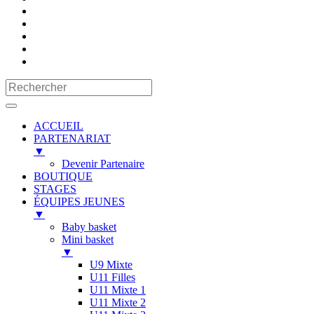
ACCUEIL
PARTENARIAT
▼
Devenir Partenaire
BOUTIQUE
STAGES
ÉQUIPES JEUNES
▼
Baby basket
Mini basket
▼
U9 Mixte
U11 Filles
U11 Mixte 1
U11 Mixte 2