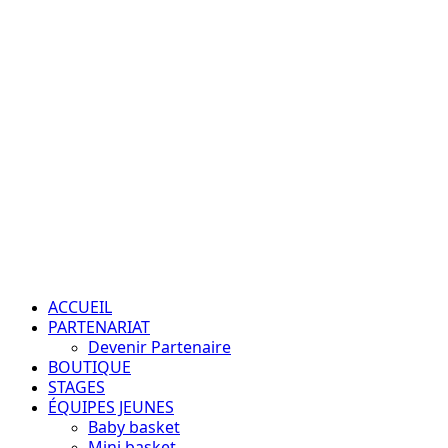
Aller
au
contenu
Passion – Éducation – Résultats
Menu
principal
ACCUEIL
PARTENARIAT
Devenir Partenaire
BOUTIQUE
STAGES
ÉQUIPES JEUNES
Baby basket
Mini basket