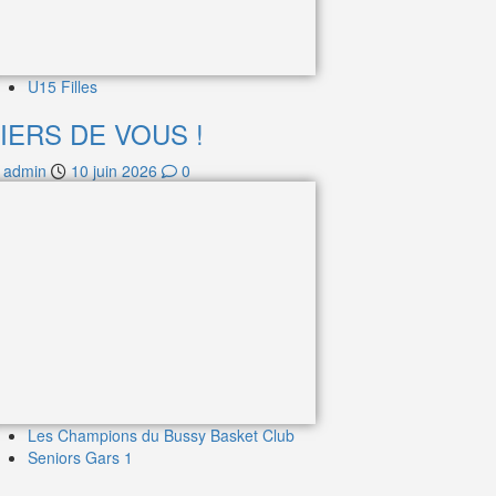
U15 Filles
IERS DE VOUS !
admin
10 juin 2026
0
Les Champions du Bussy Basket Club
Seniors Gars 1