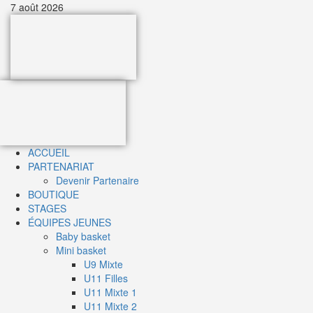
Aller
7 août 2026
au
contenu
Primary
Menu
ACCUEIL
PARTENARIAT
Devenir Partenaire
BOUTIQUE
STAGES
ÉQUIPES JEUNES
Baby basket
Mini basket
U9 Mixte
U11 Filles
U11 Mixte 1
U11 Mixte 2