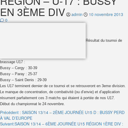
RÉGION – U-17 : BUSSY
EN 3ÈME DIV
admin
10 novembre 2013
0
Résultat du tournoi de
brassage U17 :
Bussy – Cergy : 30-39
Bussy – Paray : 25-37
Bussy – Saint Denis : 29-39
Les U17 terminent dernier de ce tournoi et se retrouveront en 3eme division.
Le manque de concentration, de combativité (ou d’envie) et d’application
résument parfaitement ces 3 matchs qui étaient à portée de nos U17.
Début du championnat le 24 novembre.
Navigation
Précédent :
SAISON 13/14 – 2ÈME JOURNÉE U15 D : BUSSY PERD
À VAL D’EUROPE
d’article
Suivant:
SAISON 13/14 – 6ÈME JOURNÉE U15 RÉGION 1ÈRE DIV :