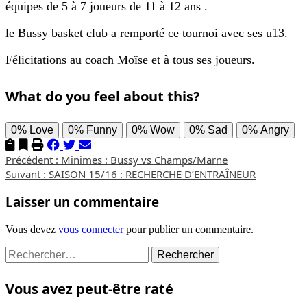
équipes de 5 à 7 joueurs de 11 à 12 ans .
le Bussy basket club a remporté ce tournoi avec ses u13.
Félicitations au coach Moïse et à tous ses joueurs.
What do you feel about this?
0%
Love
0%
Funny
0%
Wow
0%
Sad
0%
Angry
Navigation
Précédent :
Minimes : Bussy vs Champs/Marne
Suivant :
SAISON 15/16 : RECHERCHE D’ENTRAÎNEUR
d’article
Laisser un commentaire
Vous devez
vous connecter
pour publier un commentaire.
Rechercher :
Vous avez peut-être raté