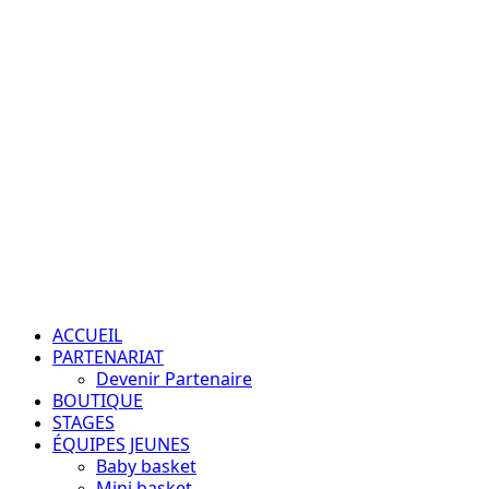
Aller
au
contenu
Passion – Éducation – Résultats
Menu
principal
ACCUEIL
PARTENARIAT
Devenir Partenaire
BOUTIQUE
STAGES
ÉQUIPES JEUNES
Baby basket
Mini basket