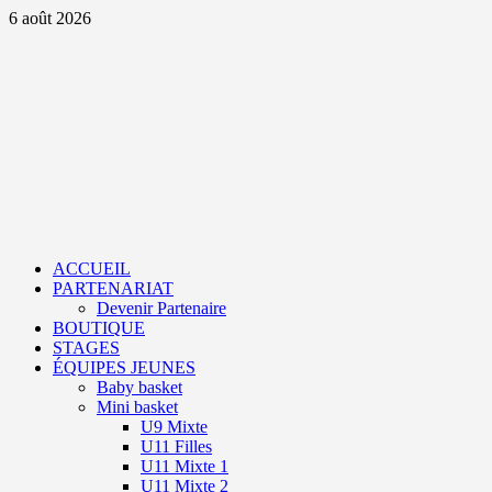
Aller
6 août 2026
au
contenu
Primary
Menu
ACCUEIL
PARTENARIAT
Devenir Partenaire
BOUTIQUE
STAGES
ÉQUIPES JEUNES
Baby basket
Mini basket
U9 Mixte
U11 Filles
U11 Mixte 1
U11 Mixte 2