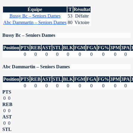
Équipe
T
Résultat
Bussy Bc – Seniors Dames
53
Défaite
Abc Dammartin – Seniors Dames
80
Victoire
Bussy Bc – Seniors Dames
Position
PTS
REB
AST
STL
BLK
FGM
FGA
FG%
3PM
3PA
0
0
0
0
0
0
0
0
0
0
Abc Dammartin – Seniors Dames
Position
PTS
REB
AST
STL
BLK
FGM
FGA
FG%
3PM
3PA
0
0
0
0
0
0
0
0
0
0
PTS
0
0
REB
0
0
AST
0
0
STL