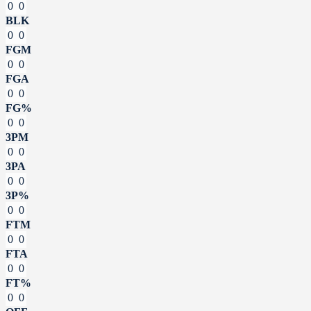
0
0
BLK
0
0
FGM
0
0
FGA
0
0
FG%
0
0
3PM
0
0
3PA
0
0
3P%
0
0
FTM
0
0
FTA
0
0
FT%
0
0