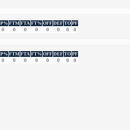
3P%
FTM
FTA
FT%
OFF
DEF
TO
PF
0
0
0
0
0
0
0
0
3P%
FTM
FTA
FT%
OFF
DEF
TO
PF
0
0
0
0
0
0
0
0