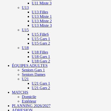
U11 Mixte 3
U13
U13 Filles
U13 Mixte 1
U13 Mixte 2
U13 Mixte 3
U15
U15 FilleS
U15 Gars 1
U15 Gars 2
U18
U18 Filles
U18 Gars 1
U18 Gars 2
ÉQUIPES ADULTES
Seniors Gars 1
Seniors Dames
U21
U21 Gars 1
U21 Gars 2
MATCHS
Domicile
Extérieur
PLANNING 2026/2027
ADHESION