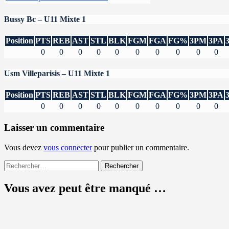
Bussy Bc – U11 Mixte 1
Position
PTS
REB
AST
STL
BLK
FGM
FGA
FG%
3PM
3PA
0
0
0
0
0
0
0
0
0
0
Usm Villeparisis – U11 Mixte 1
Position
PTS
REB
AST
STL
BLK
FGM
FGA
FG%
3PM
3PA
0
0
0
0
0
0
0
0
0
0
Laisser un commentaire
Vous devez
vous connecter
pour publier un commentaire.
Rechercher :
Vous avez peut être manqué …