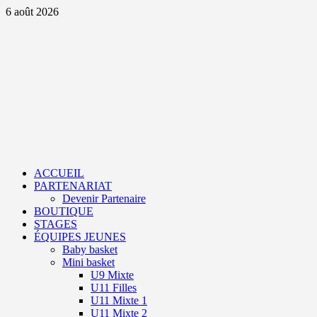
Aller
6 août 2026
au
contenu
Primary
Menu
ACCUEIL
PARTENARIAT
Devenir Partenaire
BOUTIQUE
STAGES
ÉQUIPES JEUNES
Baby basket
Mini basket
U9 Mixte
U11 Filles
U11 Mixte 1
U11 Mixte 2