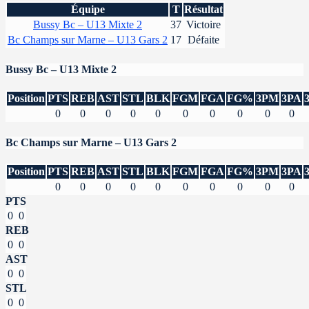
Équipe
T
Résultat
Bussy Bc – U13 Mixte 2
37
Victoire
Bc Champs sur Marne – U13 Gars 2
17
Défaite
Bussy Bc – U13 Mixte 2
Position
PTS
REB
AST
STL
BLK
FGM
FGA
FG%
3PM
3PA
0
0
0
0
0
0
0
0
0
0
Bc Champs sur Marne – U13 Gars 2
Position
PTS
REB
AST
STL
BLK
FGM
FGA
FG%
3PM
3PA
0
0
0
0
0
0
0
0
0
0
PTS
0
0
REB
0
0
AST
0
0
STL
0
0