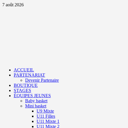
Aller
7 août 2026
au
contenu
Primary
Menu
ACCUEIL
PARTENARIAT
Devenir Partenaire
BOUTIQUE
STAGES
ÉQUIPES JEUNES
Baby basket
Mini basket
U9 Mixte
U11 Filles
U11 Mixte 1
U11 Mixte 2