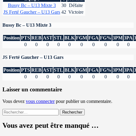
Bussy Bc – U13 Mixte 3
30
Défaite
JS Ferté Gaucher – U13 Gars
42
Victoire
Bussy Bc – U13 Mixte 3
Position
PTS
REB
AST
STL
BLK
FGM
FGA
FG%
3PM
3PA
0
0
0
0
0
0
0
0
0
0
JS Ferté Gaucher – U13 Gars
Position
PTS
REB
AST
STL
BLK
FGM
FGA
FG%
3PM
3PA
0
0
0
0
0
0
0
0
0
0
Laisser un commentaire
Vous devez
vous connecter
pour publier un commentaire.
Rechercher :
Vous avez peut être manqué …