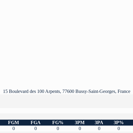
15 Boulevard des 100 Arpents, 77600 Bussy-Saint-Georges, France
FGM
FGA
FG%
3PM
3PA
3P%
0
0
0
0
0
0