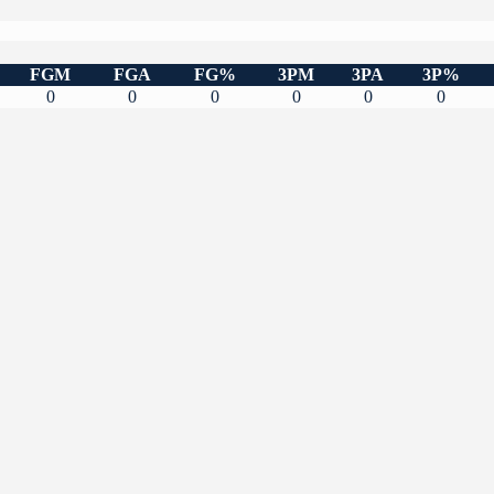
FGM
FGA
FG%
3PM
3PA
3P%
0
0
0
0
0
0