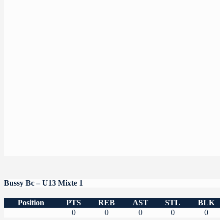
Bussy Bc – U13 Mixte 1
Position
PTS
REB
AST
STL
BLK
0
0
0
0
0