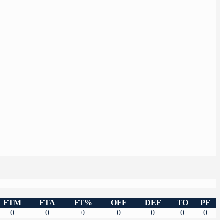
FTM
FTA
FT%
OFF
DEF
TO
PF
0
0
0
0
0
0
0