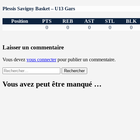
Plessis Savigny Basket – U13 Gars
Position
PTS
REB
AST
STL
BLK
0
0
0
0
0
Laisser un commentaire
Vous devez
vous connecter
pour publier un commentaire.
Rechercher :
Vous avez peut être manqué …