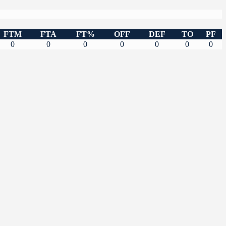
FTM
FTA
FT%
OFF
DEF
TO
PF
0
0
0
0
0
0
0