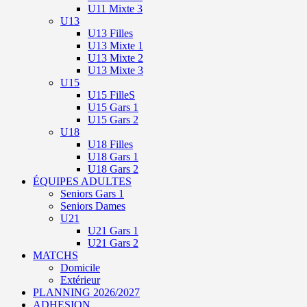
U11 Mixte 3
U13
U13 Filles
U13 Mixte 1
U13 Mixte 2
U13 Mixte 3
U15
U15 FilleS
U15 Gars 1
U15 Gars 2
U18
U18 Filles
U18 Gars 1
U18 Gars 2
ÉQUIPES ADULTES
Seniors Gars 1
Seniors Dames
U21
U21 Gars 1
U21 Gars 2
MATCHS
Domicile
Extérieur
PLANNING 2026/2027
ADHESION