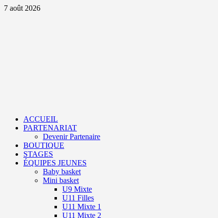
Aller
7 août 2026
au
contenu
Primary
Menu
ACCUEIL
PARTENARIAT
Devenir Partenaire
BOUTIQUE
STAGES
ÉQUIPES JEUNES
Baby basket
Mini basket
U9 Mixte
U11 Filles
U11 Mixte 1
U11 Mixte 2