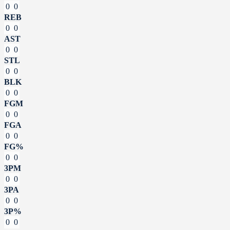
0
0
REB
0
0
AST
0
0
STL
0
0
BLK
0
0
FGM
0
0
FGA
0
0
FG%
0
0
3PM
0
0
3PA
0
0
3P%
0
0