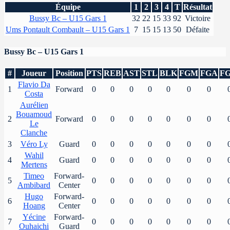
Équipe
1
2
3
4
T
Résultat
Bussy Bc – U15 Gars 1
32
22
15
33
92
Victoire
Ums Pontault Combault – U15 Gars 1
7
15
15
13
50
Défaite
Bussy Bc – U15 Gars 1
#
Joueur
Position
PTS
REB
AST
STL
BLK
FGM
FGA
F
Flavio Da
1
Forward
0
0
0
0
0
0
0
Costa
Aurélien
Bouamoud
2
Forward
0
0
0
0
0
0
0
Le
Clanche
3
Véro Ly
Guard
0
0
0
0
0
0
0
Wahil
4
Guard
0
0
0
0
0
0
0
Mertens
Timeo
Forward-
5
0
0
0
0
0
0
0
Ambibard
Center
Hugo
Forward-
6
0
0
0
0
0
0
0
Hoang
Center
Yécine
Forward-
7
0
0
0
0
0
0
0
Ouhaichi
Guard