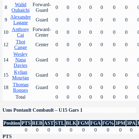
Walid
Forward-
8
0
0
0
0
0
0
0
Ouhaichi
Guard
Alexandre
9
Guard
0
0
0
0
0
0
0
Lagane
Anthony
Forward-
10
0
0
0
0
0
0
0
Cai
Center
Thot
12
Center
0
0
0
0
0
0
0
Cange
Wesley
14
Nana
Guard
0
0
0
0
0
0
0
Davies
Kylian
15
Guard
0
0
0
0
0
0
0
Mourjan
Thomas
18
Guard
0
0
0
0
0
0
0
Roques
Total
0
0
0
0
0
0
0
Ums Pontault Combault – U15 Gars 1
Position
PTS
REB
AST
STL
BLK
FGM
FGA
FG%
3PM
3PA
0
0
0
0
0
0
0
0
0
0
PTS