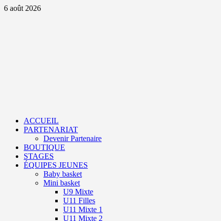
Aller
6 août 2026
au
contenu
Primary
Menu
ACCUEIL
PARTENARIAT
Devenir Partenaire
BOUTIQUE
STAGES
ÉQUIPES JEUNES
Baby basket
Mini basket
U9 Mixte
U11 Filles
U11 Mixte 1
U11 Mixte 2