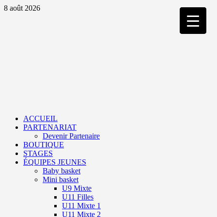
Aller
8 août 2026
au
contenu
Primary
Menu
ACCUEIL
PARTENARIAT
Devenir Partenaire
BOUTIQUE
STAGES
ÉQUIPES JEUNES
Baby basket
Mini basket
U9 Mixte
U11 Filles
U11 Mixte 1
U11 Mixte 2