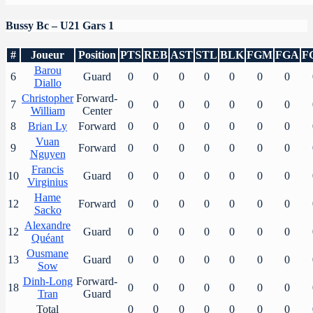
Bussy Bc – U21 Gars 1
#
Joueur
Position
PTS
REB
AST
STL
BLK
FGM
FGA
F
Barou
6
Guard
0
0
0
0
0
0
0
Diallo
Christopher
Forward-
7
0
0
0
0
0
0
0
William
Center
8
Brian Ly
Forward
0
0
0
0
0
0
0
Vuan
9
Forward
0
0
0
0
0
0
0
Nguyen
Francis
10
Guard
0
0
0
0
0
0
0
Virginius
Hame
12
Forward
0
0
0
0
0
0
0
Sacko
Alexandre
12
Guard
0
0
0
0
0
0
0
Quéant
Ousmane
13
Guard
0
0
0
0
0
0
0
Sow
Dinh-Long
Forward-
18
0
0
0
0
0
0
0
Tran
Guard
Total
0
0
0
0
0
0
0