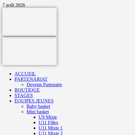
Aller
7 août 2026
au
contenu
Primary
Menu
ACCUEIL
PARTENARIAT
Devenir Partenaire
BOUTIQUE
STAGES
ÉQUIPES JEUNES
Baby basket
Mini basket
U9 Mixte
U11 Filles
U11 Mixte 1
U11 Mixte 2