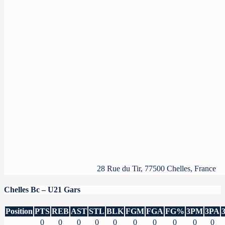
28 Rue du Tir, 77500 Chelles, France
Chelles Bc – U21 Gars
Position
PTS
REB
AST
STL
BLK
FGM
FGA
FG%
3PM
3PA
0
0
0
0
0
0
0
0
0
0