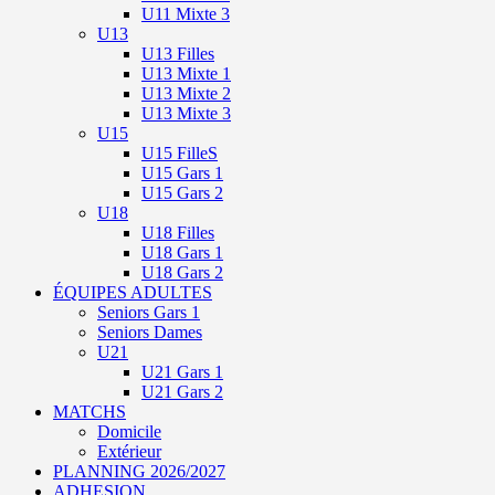
U11 Mixte 3
U13
U13 Filles
U13 Mixte 1
U13 Mixte 2
U13 Mixte 3
U15
U15 FilleS
U15 Gars 1
U15 Gars 2
U18
U18 Filles
U18 Gars 1
U18 Gars 2
ÉQUIPES ADULTES
Seniors Gars 1
Seniors Dames
U21
U21 Gars 1
U21 Gars 2
MATCHS
Domicile
Extérieur
PLANNING 2026/2027
ADHESION