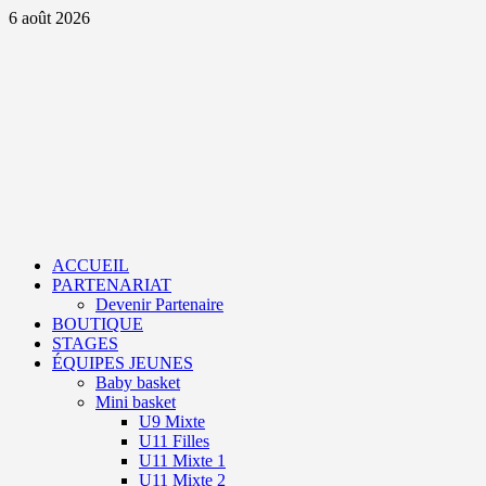
Aller
6 août 2026
au
contenu
Primary
Menu
ACCUEIL
PARTENARIAT
Devenir Partenaire
BOUTIQUE
STAGES
ÉQUIPES JEUNES
Baby basket
Mini basket
U9 Mixte
U11 Filles
U11 Mixte 1
U11 Mixte 2