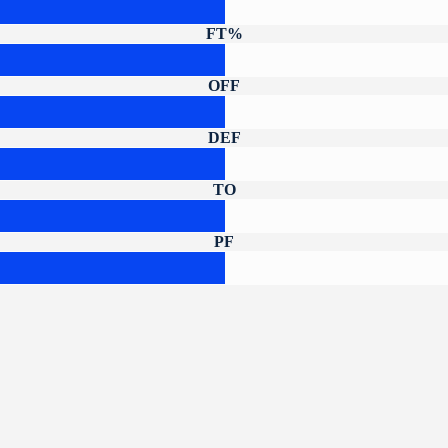
FT%
OFF
DEF
TO
PF