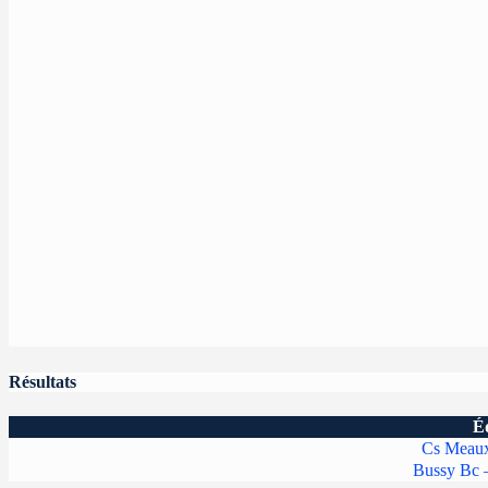
Résultats
É
Cs Meaux
Bussy Bc 