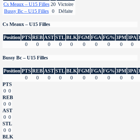
Cs Meaux – U15 Filles
20
Victoire
Bussy Bc – U15 Filles
0
Défaite
Cs Meaux – U15 Filles
Position
PTS
REB
AST
STL
BLK
FGM
FGA
FG%
3PM
3PA
0
0
0
0
0
0
0
0
0
0
Bussy Bc – U15 Filles
Position
PTS
REB
AST
STL
BLK
FGM
FGA
FG%
3PM
3PA
0
0
0
0
0
0
0
0
0
0
PTS
0
0
REB
0
0
AST
0
0
STL
0
0
BLK