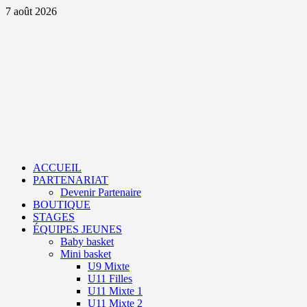
Aller
7 août 2026
au
contenu
Primary
Menu
ACCUEIL
PARTENARIAT
Devenir Partenaire
BOUTIQUE
STAGES
ÉQUIPES JEUNES
Baby basket
Mini basket
U9 Mixte
U11 Filles
U11 Mixte 1
U11 Mixte 2