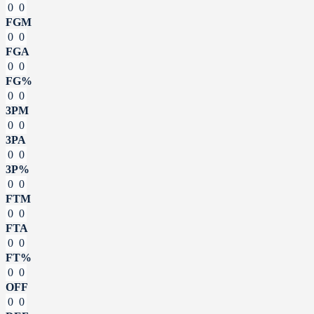
0
0
FGM
0
0
FGA
0
0
FG%
0
0
3PM
0
0
3PA
0
0
3P%
0
0
FTM
0
0
FTA
0
0
FT%
0
0
OFF
0
0