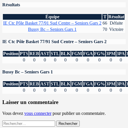
Résultats
Équipe
T
Résultat
IE Ctc Pôle Basket 77/91 Sud Centre – Seniors Gars 2
66
Défaite
Bussy Bc – Seniors Gars 1
70
Victoire
IE Ctc Pôle Basket 77/91 Sud Centre – Seniors Gars 2
Position
PTS
REB
AST
STL
BLK
FGM
FGA
FG%
3PM
3PA
0
0
0
0
0
0
0
0
0
0
Bussy Bc – Seniors Gars 1
Position
PTS
REB
AST
STL
BLK
FGM
FGA
FG%
3PM
3PA
0
0
0
0
0
0
0
0
0
0
Laisser un commentaire
Vous devez
vous connecter
pour publier un commentaire.
Rechercher :