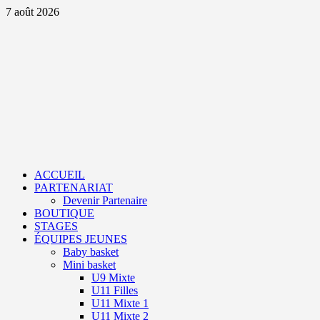
Aller
7 août 2026
au
contenu
Primary
Menu
ACCUEIL
PARTENARIAT
Devenir Partenaire
BOUTIQUE
STAGES
ÉQUIPES JEUNES
Baby basket
Mini basket
U9 Mixte
U11 Filles
U11 Mixte 1
U11 Mixte 2