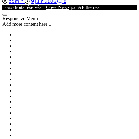
admin
9 juin 2026
0
Tous droits réservés.
|
CoverNews
par AF themes
Responsive Menu
Add more content here...