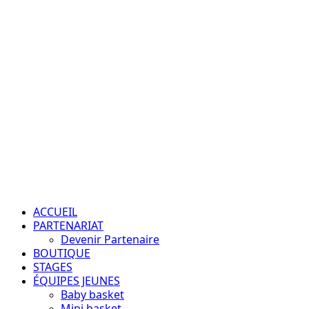
Aller
au
contenu
Passion – Éducation – Résultats
Menu
principal
ACCUEIL
PARTENARIAT
Devenir Partenaire
BOUTIQUE
STAGES
ÉQUIPES JEUNES
Baby basket
Mini basket