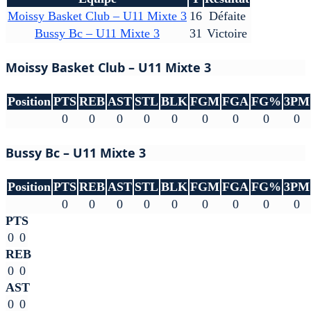
Moissy Basket Club – U11 Mixte 3
16
Défaite
Bussy Bc – U11 Mixte 3
31
Victoire
Moissy Basket Club – U11 Mixte 3
Position
PTS
REB
AST
STL
BLK
FGM
FGA
FG%
3PM
0
0
0
0
0
0
0
0
0
Bussy Bc – U11 Mixte 3
Position
PTS
REB
AST
STL
BLK
FGM
FGA
FG%
3PM
0
0
0
0
0
0
0
0
0
PTS
0
0
REB
0
0
AST
0
0