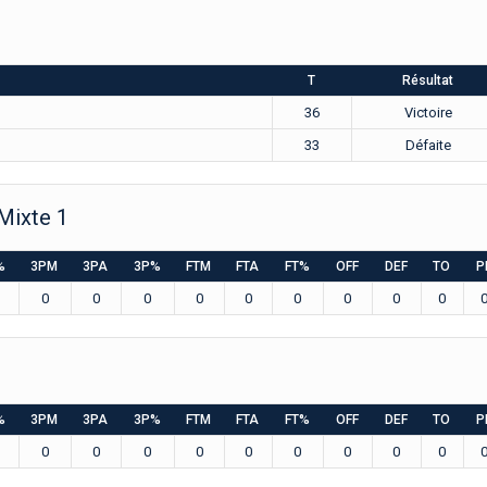
T
Résultat
36
Victoire
33
Défaite
Mixte 1
%
3PM
3PA
3P%
FTM
FTA
FT%
OFF
DEF
TO
P
0
0
0
0
0
0
0
0
0
%
3PM
3PA
3P%
FTM
FTA
FT%
OFF
DEF
TO
P
0
0
0
0
0
0
0
0
0