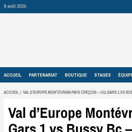
Aller
8 août 2026
au
contenu
ACCUEIL
PARTENARIAT
BOUTIQUE
STAGES
ÉQUIP
ACCUEIL
VAL D’EUROPE MONTÉVRAIN PAYS CREÇOIS – U11 GARS 1 VS BUS
Val d’Europe Montévr
Gars 1 vs Bussy Bc –