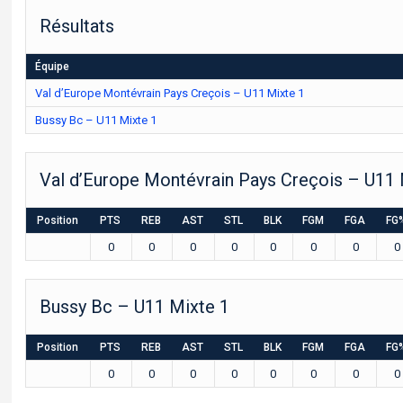
Résultats
Équipe
Val d’Europe Montévrain Pays Creçois – U11 Mixte 1
Bussy Bc – U11 Mixte 1
Val d’Europe Montévrain Pays Creçois – U11 
Position
PTS
REB
AST
STL
BLK
FGM
FGA
FG
0
0
0
0
0
0
0
0
Bussy Bc – U11 Mixte 1
Position
PTS
REB
AST
STL
BLK
FGM
FGA
FG
0
0
0
0
0
0
0
0