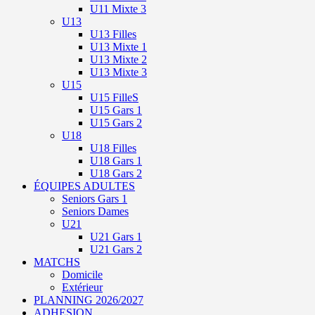
U11 Mixte 3
U13
U13 Filles
U13 Mixte 1
U13 Mixte 2
U13 Mixte 3
U15
U15 FilleS
U15 Gars 1
U15 Gars 2
U18
U18 Filles
U18 Gars 1
U18 Gars 2
ÉQUIPES ADULTES
Seniors Gars 1
Seniors Dames
U21
U21 Gars 1
U21 Gars 2
MATCHS
Domicile
Extérieur
PLANNING 2026/2027
ADHESION