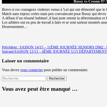
Bussy vs Cesson 97-
Bravo à ces courageux visiteurs venus à 5,et qui ont démontré que le 
Match sans enjeux certes mais peu convaincant pour Bussy qui devra 
A défaut d’un résumé habituel ,il faut juste retenir la détermination et
Les arbitres ont eu peu de travail à faire et se sont surtout montrés as
Heureusement…
Navigation
Précédent :
SAISON 14/15 – 11ÈME JOURNÉE SENIORS DM2 :
Suivant:
SAISON 12/13 – 4ÈME JOURNÉE U15 DÉPARTEMENT
d’article
Laisser un commentaire
Vous devez
vous connecter
pour publier un commentaire.
Rechercher :
Vous avez peut être manqué …