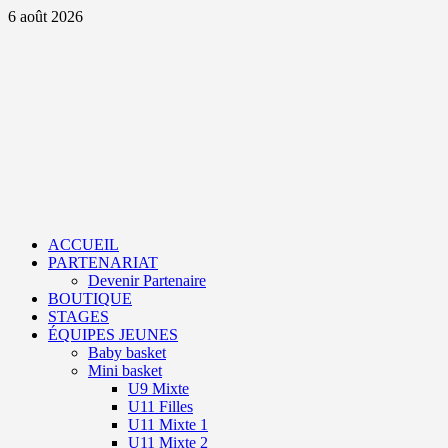
Aller
6 août 2026
au
contenu
Primary
Menu
ACCUEIL
PARTENARIAT
Devenir Partenaire
BOUTIQUE
STAGES
ÉQUIPES JEUNES
Baby basket
Mini basket
U9 Mixte
U11 Filles
U11 Mixte 1
U11 Mixte 2