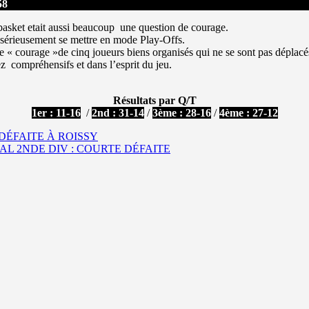
58
basket etait aussi beaucoup une question de courage.
sérieusement se mettre en mode Play-Offs.
 le « courage »de cinq joueurs biens organisés qui ne se sont pas déplacés
sez compréhensifs et dans l’esprit du jeu.
Résultats par Q/T
1er : 11-16
/
2nd : 31-14
/
3ème : 28-16
/
4ème : 27-12
 DÉFAITE À ROISSY
AL 2NDE DIV : COURTE DÉFAITE