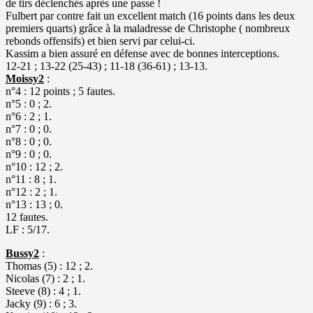
de tirs déclenchés après une passe !
Fulbert par contre fait un excellent match (16 points dans les deux
premiers quarts) grâce à la maladresse de Christophe ( nombreux
rebonds offensifs) et bien servi par celui-ci.
Kassim a bien assuré en défense avec de bonnes interceptions.
12-21 ; 13-22 (25-43) ; 11-18 (36-61) ; 13-13.
Moissy2
:
n°4 : 12 points ; 5 fautes.
n°5 : 0 ; 2.
n°6 : 2 ; 1.
n°7 : 0 ; 0.
n°8 : 0 ; 0.
n°9 : 0 ; 0.
n°10 : 12 ; 2.
n°11 : 8 ; 1.
n°12 : 2 ; 1.
n°13 : 13 ; 0.
12 fautes.
LF : 5/17.
Bussy2
:
Thomas (5) : 12 ; 2.
Nicolas (7) : 2 ; 1.
Steeve (8) : 4 ; 1.
Jacky (9) : 6 ; 3.