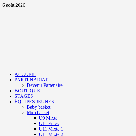
Aller
6 août 2026
au
contenu
Primary
Menu
ACCUEIL
PARTENARIAT
Devenir Partenaire
BOUTIQUE
STAGES
ÉQUIPES JEUNES
Baby basket
Mini basket
U9 Mixte
U11 Filles
U11 Mixte 1
U11 Mixte 2