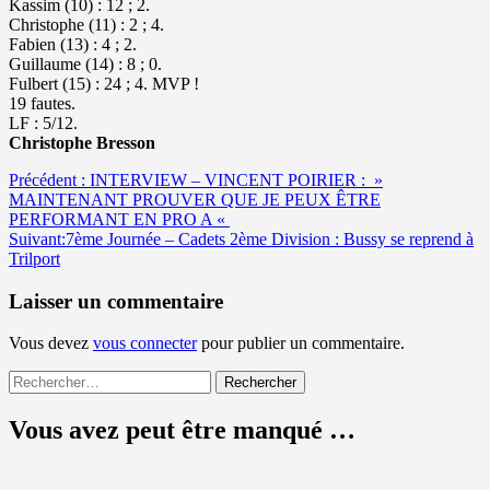
Kassim (10) : 12 ; 2.
Christophe (11) : 2 ; 4.
Fabien (13) : 4 ; 2.
Guillaume (14) : 8 ; 0.
Fulbert (15) : 24 ; 4. MVP !
19 fautes.
LF : 5/12.
Christophe Bresson
Navigation
Précédent :
INTERVIEW – VINCENT POIRIER : »
MAINTENANT PROUVER QUE JE PEUX ÊTRE
d’article
PERFORMANT EN PRO A «
Suivant:
7ème Journée – Cadets 2ème Division : Bussy se reprend à
Trilport
Laisser un commentaire
Vous devez
vous connecter
pour publier un commentaire.
Rechercher :
Vous avez peut être manqué …