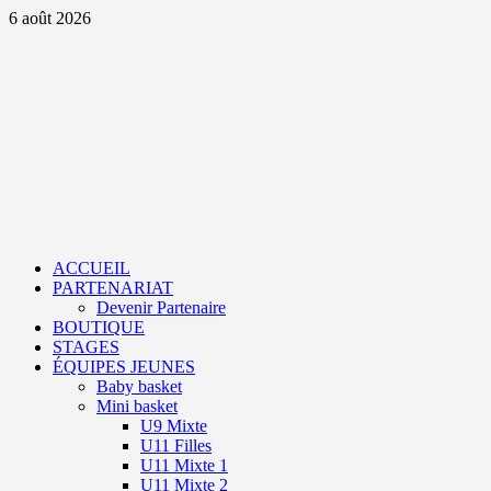
Aller
6 août 2026
au
contenu
Primary
Menu
ACCUEIL
PARTENARIAT
Devenir Partenaire
BOUTIQUE
STAGES
ÉQUIPES JEUNES
Baby basket
Mini basket
U9 Mixte
U11 Filles
U11 Mixte 1
U11 Mixte 2