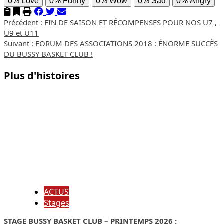
0%
Love
0%
Funny
0%
Wow
0%
Sad
0%
Angry
Navigation
Précédent :
FIN DE SAISON ET RÉCOMPENSES POUR NOS U7 ,
U9 et U11
d’article
Suivant :
FORUM DES ASSOCIATIONS 2018 : ÉNORME SUCCÈS
DU BUSSY BASKET CLUB !
Plus d'histoires
ACTUS
Stages
STAGE BUSSY BASKET CLUB – PRINTEMPS 2026 :