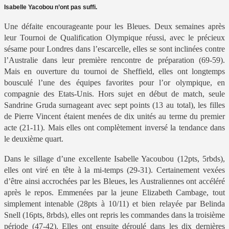
Isabelle Yacobou n’ont pas suffi.
Une défaite encourageante pour les Bleues. Deux semaines après
leur Tournoi de Qualification Olympique réussi, avec le précieux
sésame pour Londres dans l’escarcelle, elles se sont inclinées contre
l’Australie dans leur première rencontre de préparation (69-59).
Mais en ouverture du tournoi de Sheffield, elles ont longtemps
bousculé l’une des équipes favorites pour l’or olympique, en
compagnie des Etats-Unis. Hors sujet en début de match, seule
Sandrine Gruda surnageant avec sept points (13 au total), les filles
de Pierre Vincent étaient menées de dix unités au terme du premier
acte (21-11). Mais elles ont complètement inversé la tendance dans
le deuxième quart.
Dans le sillage d’une excellente Isabelle Yacoubou (12pts, 5rbds),
elles ont viré en tête à la mi-temps (29-31). Certainement vexées
d’être ainsi accrochées par les Bleues, les Australiennes ont accéléré
après le repos. Emmenées par la jeune Elizabeth Cambage, tout
simplement intenable (28pts à 10/11) et bien relayée par Belinda
Snell (16pts, 8rbds), elles ont repris les commandes dans la troisième
période (47-42). Elles ont ensuite déroulé dans les dix dernières