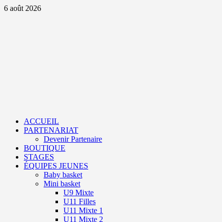
Aller
6 août 2026
au
contenu
Primary
Menu
ACCUEIL
PARTENARIAT
Devenir Partenaire
BOUTIQUE
STAGES
ÉQUIPES JEUNES
Baby basket
Mini basket
U9 Mixte
U11 Filles
U11 Mixte 1
U11 Mixte 2