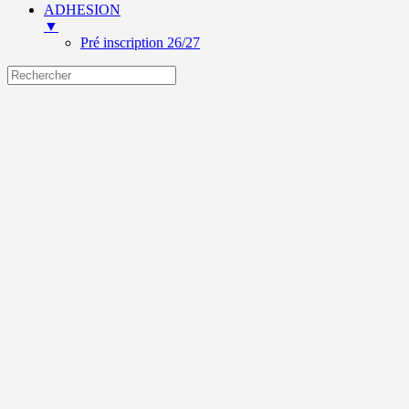
ADHESION
▼
Pré inscription 26/27