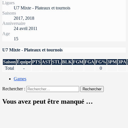
Ligues
U7 Mixte - Plateaux et tournois
Saisons
2017, 2018
Anniversaire
24 avril 2011
Age
15
U7 Mixte - Plateaux et tournois
Saison
Équipe
PTS
AST
STL
BLK
FGM
FGA
FG%
3PM
3PA
Total
-
0
Games
Rechercher :
Vous avez peut être manqué …