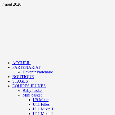
Aller
7 août 2026
au
contenu
Primary
Menu
ACCUEIL
PARTENARIAT
Devenir Partenaire
BOUTIQUE
STAGES
ÉQUIPES JEUNES
Baby basket
Mini basket
U9 Mixte
U11 Filles
U11 Mixte 1
U11 Mixte 2