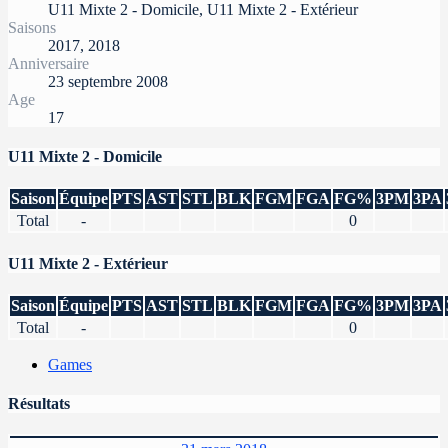
U11 Mixte 2 - Domicile, U11 Mixte 2 - Extérieur
Saisons
2017, 2018
Anniversaire
23 septembre 2008
Age
17
U11 Mixte 2 - Domicile
Saison
Équipe
PTS
AST
STL
BLK
FGM
FGA
FG%
3PM
3PA
Total
-
0
U11 Mixte 2 - Extérieur
Saison
Équipe
PTS
AST
STL
BLK
FGM
FGA
FG%
3PM
3PA
Total
-
0
Games
Résultats