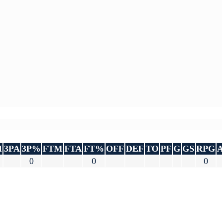
M
3PA
3P%
FTM
FTA
FT%
OFF
DEF
TO
PF
G
GS
RPG
0
0
0