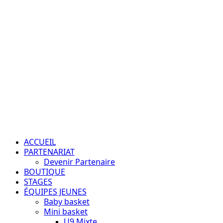
Aller
au
contenu
Passion – Éducation – Résultats
Menu
principal
ACCUEIL
PARTENARIAT
Devenir Partenaire
BOUTIQUE
STAGES
ÉQUIPES JEUNES
Baby basket
Mini basket
U9 Mixte