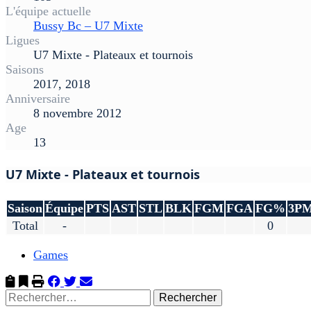
L'équipe actuelle
Bussy Bc – U7 Mixte
Ligues
U7 Mixte - Plateaux et tournois
Saisons
2017, 2018
Anniversaire
8 novembre 2012
Age
13
U7 Mixte - Plateaux et tournois
Saison
Équipe
PTS
AST
STL
BLK
FGM
FGA
FG%
3P
Total
-
0
Games
Rechercher :