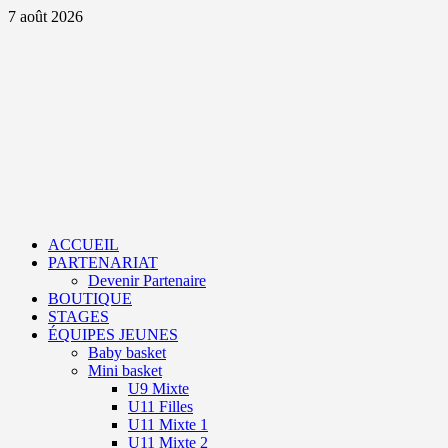
Aller
7 août 2026
au
contenu
Primary
Menu
ACCUEIL
PARTENARIAT
Devenir Partenaire
BOUTIQUE
STAGES
ÉQUIPES JEUNES
Baby basket
Mini basket
U9 Mixte
U11 Filles
U11 Mixte 1
U11 Mixte 2