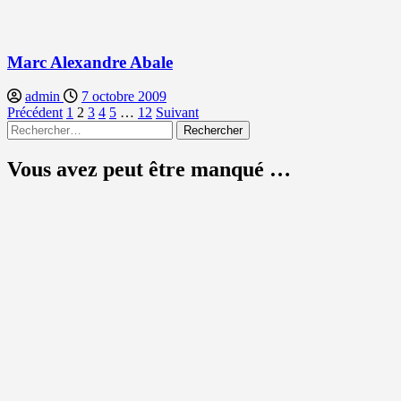
Marc Alexandre Abale
admin
7 octobre 2009
Pagination
Précédent
1
2
3
4
5
…
12
Suivant
Rechercher :
des
publications
Vous avez peut être manqué …