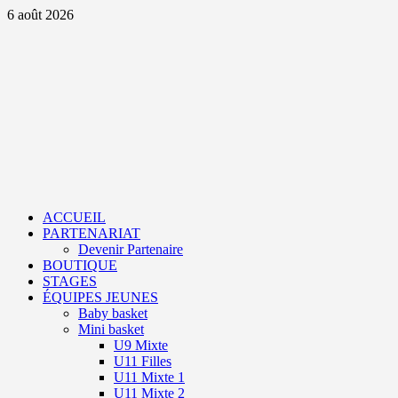
Aller
6 août 2026
au
contenu
Primary
Menu
ACCUEIL
PARTENARIAT
Devenir Partenaire
BOUTIQUE
STAGES
ÉQUIPES JEUNES
Baby basket
Mini basket
U9 Mixte
U11 Filles
U11 Mixte 1
U11 Mixte 2