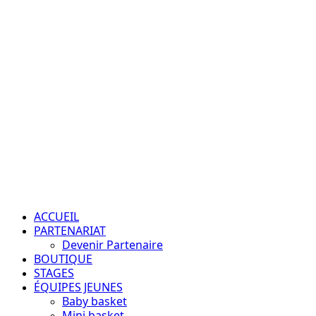
Aller
au
contenu
Passion – Éducation – Résultats
Menu
principal
ACCUEIL
PARTENARIAT
Devenir Partenaire
BOUTIQUE
STAGES
ÉQUIPES JEUNES
Baby basket
Mini basket