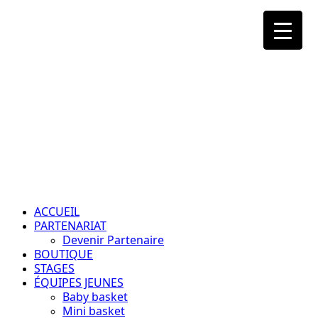
Aller
au
contenu
Passion – Éducation – Résultats
Menu
principal
ACCUEIL
PARTENARIAT
Devenir Partenaire
BOUTIQUE
STAGES
ÉQUIPES JEUNES
Baby basket
Mini basket