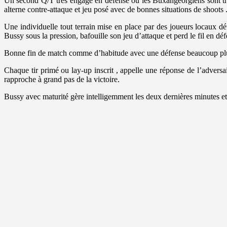
Un second Q/T très engagé en défense où les Buxangeorgiens sont très
alterne contre-attaque et jeu posé avec de bonnes situations de shoots
Une individuelle tout terrain mise en place par des joueurs locaux d
Bussy sous la pression, bafouille son jeu d’attaque et perd le fil en 
Bonne fin de match comme d’habitude avec une défense beaucoup plus at
Chaque tir primé ou lay-up inscrit , appelle une réponse de l’advers
rapproche à grand pas de la victoire.
Bussy avec maturité gère intelligemment les deux dernières minutes et