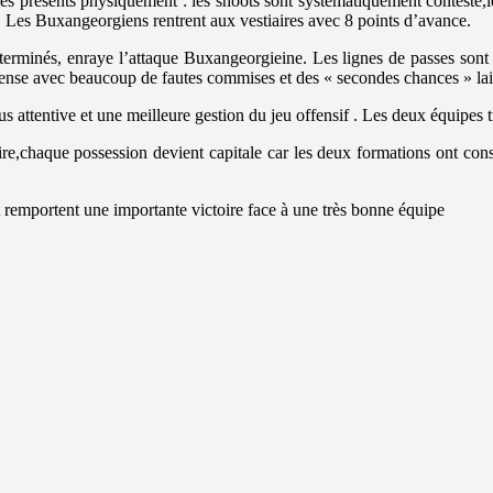
 présents physiquement : les shoots sont systématiquement contesté,les
 . Les Buxangeorgiens rentrent aux vestiaires avec 8 points d’avance.
éterminés, enraye l’attaque Buxangeorgieine. Les lignes de passes sont 
défense avec beaucoup de fautes commises et des « secondes chances » la
tentive et une meilleure gestion du jeu offensif . Les deux équipes trè
aire,chaque possession devient capitale car les deux formations ont co
 remportent une importante victoire face à une très bonne équipe