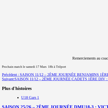
Remerciements au coach
Prochain match le samedi 17 Mars 18h à Trilport
Navigation
Précédent :
SAISON 11/12 – 2ÈME JOURNÉE BENJAMINS 1ÈRE
Suivant:
SAISON 11/12 – 2ÈME JOURNÉE CADETS 1ÈRE DIV 
d’article
Plus d'histoires
U18 Gars 1
SAISON 25/26 – 2ÈME JOURNÉE DMU18-3 : VI