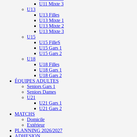
U11 Mixte 3
U13
U13 Filles
U13 Mixte 1
U13 Mixte 2
U13 Mixte 3
U15
U15 FilleS
U15 Gars 1
U15 Gars 2
U18
U18 Filles
U18 Gars 1
U18 Gars 2
ÉQUIPES ADULTES
Seniors Gars 1
Seniors Dames
U21
U21 Gars 1
U21 Gars 2
MATCHS
Domicile
Extérieur
PLANNING 2026/2027
ADHESION