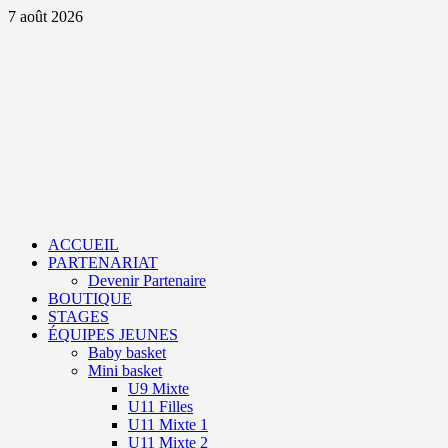
Aller
7 août 2026
au
contenu
Primary
Menu
ACCUEIL
PARTENARIAT
Devenir Partenaire
BOUTIQUE
STAGES
ÉQUIPES JEUNES
Baby basket
Mini basket
U9 Mixte
U11 Filles
U11 Mixte 1
U11 Mixte 2