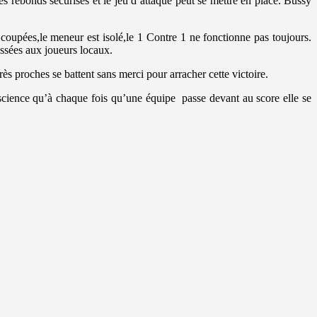
 rebonds sécurisés et le jeu d’attaque peut se mettre en place. Bussy
coupées,le meneur est isolé,le 1 Contre 1 ne fonctionne pas toujours.
issées aux joueurs locaux.
s proches se battent sans merci pour arracher cette victoire.
nscience qu’à chaque fois qu’une équipe passe devant au score elle se